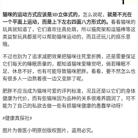
猫咪的运动方式应该是3D立体式的，
怎么说呢，
就是不光在
一个平面上运动，而是上下左右四面八方形式的。
看看猫咪的
玩具就知道了，它们喜欢往高处跳，所以猫爬架和逗猫棒等这
类益智玩具都是可以帮助猫咪运动的，而且还玩儿的挺乐意
哦。
不过也别为了追求减肥效果把猫咪往死里折腾，还是需要保证
它们每天的睡眠质量的，都知道猫咪爱睡觉吧，倘若睡眠不
足、休息不好，也有可能导致猫咪肥胖。看看，要不然怎么也
有很多人一边熬着夜一边又变胖了呢。
肥胖不应当成为猫咪可爱的评判标准，况且还是以它们的身体
健康为代价，而有些猫咪因为品种的关系很难养圆润了，可不
能为了自己的私欲去做一些有损猫咪健康的愚蠢举动呀！
#健康真探社#
图片为兽医小明原创版权图片，盗用必究。