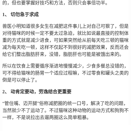
的，但也要掌握好技巧和方法，否则只会事倍功半。
1、 切勿急于求成
兽医小明知道很多女生在减肥这件事儿上对自己可狠了，但是
对待猫咪的时候一定不要太过急迫，就比如说最直接的控制体
重的方式就是减少进食，可如果突然给从前每天吃三顿的猫咪
减为每天吃一顿，这样不仅起不到很好的减肥效果，反而还会
给它们整出脂肪肝来，没错，脂肪肝也可能是被饿出来的。
所以在饮食上需要循序渐进地慢慢减少，少食多餐总没错的，
可不得给猫咪的肠胃一个适应过程嘛，不过零食和罐头之类的
倒是可以停止了。
2、 动肯定要动，劳逸结合更重要
“管住嘴、迈开腿”俗称减肥圈的统一口号，解决了吃的问题，
当然就少不了运动了。不过猫咪这种动物的运动方式和狗狗不
一样，不是说拉出去遛两圈这么简单粗暴。