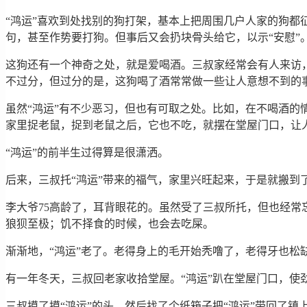
“鸿运”喜欢到处找别的狗打架，基本上把周围几户人家的狗都
句，甚至作势要打狗。但事后又会扔块骨头给它，以示“安慰”
这狗还有一个神奇之处，就是爱喝酒。三叔家经常会有人来访
不过分，但过分的是，这狗喝了酒常常做一些让人意想不到的
虽然“鸿运”有不少恶习，但也有可取之处。比如，在不喝酒的
家里捉老鼠，捉到老鼠之后，它也不吃，就摆在堂屋门口，让
“鸿运”的前半生过得算是很潇洒。
后来，三叔托“鸿运”带来的福气，家里兴旺起来，于是就搬到
李大爷75高龄了，耳背眼花的。虽然受了三叔所托，但也经常
狼狈至极；饥不择食的时候，也会去吃屎。
渐渐地，“鸿运”老了。老得身上的毛开始秃噜了，老得牙也松
有一年冬天，三叔回老家收拾堂屋。“鸿运”趴在堂屋门口，使
三叔摸了摸“鸿运”的头，然后找了个纸箱子把“鸿运”带回了镇