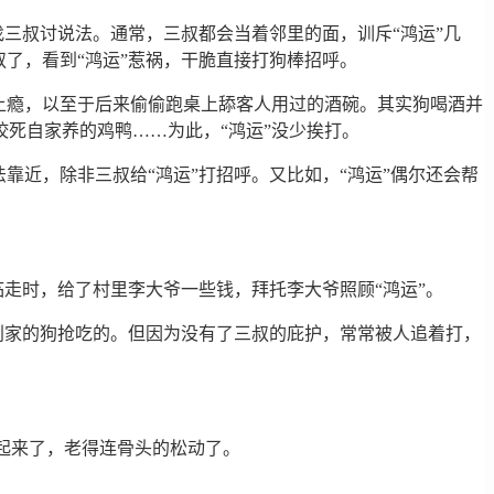
找三叔讨说法。通常，三叔都会当着邻里的面，训斥“鸿运”几
了，看到“鸿运”惹祸，干脆直接打狗棒招呼。
上瘾，以至于后来偷偷跑桌上舔客人用过的酒碗。其实狗喝酒并
死自家养的鸡鸭……为此，“鸿运”没少挨打。
靠近，除非三叔给“鸿运”打招呼。又比如，“鸿运”偶尔还会帮
临走时，给了村里李大爷一些钱，拜托李大爷照顾“鸿运”。
跟别家的狗抢吃的。但因为没有了三叔的庇护，常常被人追着打，
起来了，老得连骨头的松动了。