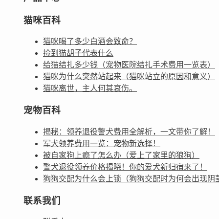
猫咪百科
猫咪喝了多少白酒会致命？
捡到猫胡子代表什么
给猫结扎多少钱（宠物医院结扎手术费用一览表）
猫咪为什么突然站起来（猫咪站立的原因和意义）
猫咪离世，主人何其哀伤。
宠物百科
揭秘：领养退役警犬费用全解析，一文带你了解！
军犬领养费用一览：宠物新选择！
被自家狗上瘾了怎么办（爱上了家里的狼狗）
警犬退役领养价格揭晓！你的爱犬新归宿来了！
狗狗交配为什么会上锁（狗狗交配时为何会出现阴
联系我们