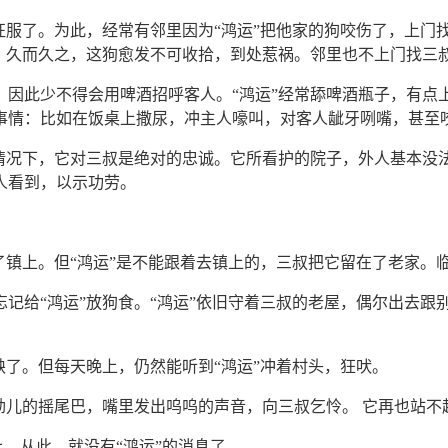
征服了。为此，经常有邻里因为“鸿运”把他家的狗咬伤了，上门
。久而久之，这狗愈发不可收拾，到处惹祸。邻里也不上门找三叔
，因此少不得会用啤酒招呼客人。“鸿运”经常舔啤酒瓶子，有点
事情：比如在饭桌上撒尿，冲主人嚎叫，对客人龇牙咧嘴，甚至咬
情况下，它对三叔是绝对的忠诚。它所看护的院子，外人基本没法
人看到，以示功劳。
了镇上。但“鸿运”是不能跟着去镇上的，三叔把它留在了老家。
忘记给“鸿运”放狗食。“鸿运”依旧守着三叔的老屋，偶尔出去
缺了。但每天晚上，仍然能听到“鸿运”冲着村头，狂吠。
劲儿的摇尾巴，嘴里发出呜呜的声音，向三叔乞怜。 它再也站不
上。从此，就没有“鸿运”的消息了。