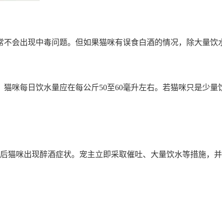
常不会出现中毒问题。但如果猫咪有误食白酒的情况，除大量饮
猫咪每日饮水量应在每公斤50至60毫升左右。若猫咪只是少
酒，随后猫咪出现醉酒症状。宠主立即采取催吐、大量饮水等措施