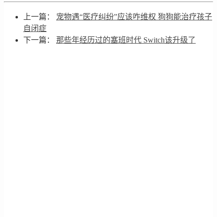
上一篇：
宠物遇“医疗纠纷”应该咋维权 狗狗能治疗孩子
自闭症
下一篇：
那些年经历过的塞班时代 Switch该升级了