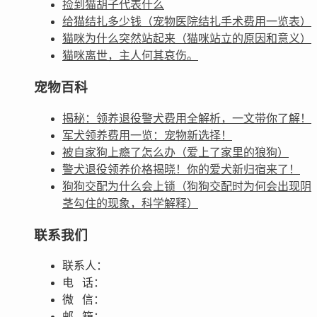
捡到猫胡子代表什么
给猫结扎多少钱（宠物医院结扎手术费用一览表）
猫咪为什么突然站起来（猫咪站立的原因和意义）
猫咪离世，主人何其哀伤。
宠物百科
揭秘：领养退役警犬费用全解析，一文带你了解！
军犬领养费用一览：宠物新选择！
被自家狗上瘾了怎么办（爱上了家里的狼狗）
警犬退役领养价格揭晓！你的爱犬新归宿来了！
狗狗交配为什么会上锁（狗狗交配时为何会出现阴
茎勾住的现象，科学解释）
联系我们
联系人：
电 话：
微 信：
邮 箱：