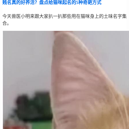
贱名真的好养活？盘点给猫咪起名的5种奇葩方式
今天兽医小明来跟大家扒一扒那些用在猫咪身上的土味名字集
合。