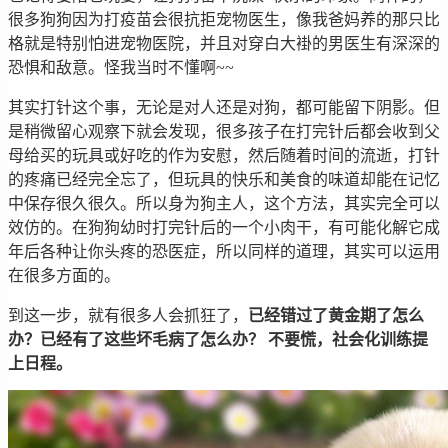
很多狗狗因为打疫苗会很抗拒宠物医生，像我爸妈养的那只比
格就是特别怕进宠物医院，并且对穿白大褂的男医生有深深的
恐惧和敌意。怪我当时不懂啊~~
其实打针这个事，无论是对人还是对狗，都可能留下阴影。但
是稍微留心观察下就会发现，很多孩子在打完针后都会收到父
母给买的玩具或好吃的作为安慰，然后随着时间的流逝，打针
的疼痛已经完全忘了，但玩具的快乐和美食的味道却能在记忆
中保存很久很久。所以身为狗主人，这个方法，其实完全可以
效仿的。在狗狗幼时打完针后的一个小肉干，有可能化解它成
年后各种让你头疼的恐医症，所以同样的道理，其实可以运用
在很多方面的。
到这一步，就有很多人会抓狂了，
已经错过了黄金期了怎么
办？已经有了这些坏毛病了怎么办？ 不要慌，社会化训练提
上日程。