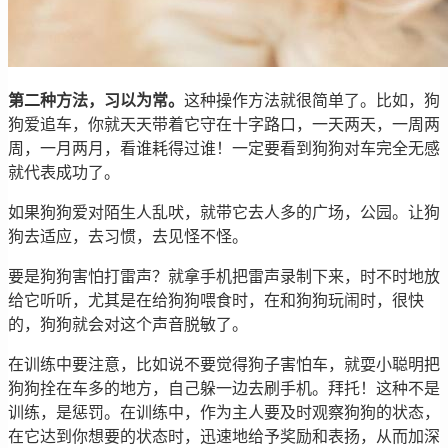
第二种方法，习以为常。
这种操作方法就很简单了。比如，狗
狗爱追车，你就天天带着它守在十字路口，一天两天，一周两
周，一月两月，看谁耗得过谁！一定要看到狗狗对车完全无感
就代表成功了。
如果狗狗爱对陌生人乱吠，就带它去人多的广场，公园。让狗
狗去适应，去习惯，去见怪不怪。
要是狗狗害怕打雷声？就拿手机把雷声录制下来，时不时地放
给它听听，尤其是在给狗狗喂食时，在和狗狗玩闹时，很快
的，狗狗就会对这个声音脱敏了。
在训练中要注意，比如说不要觉得狗子害怕车，就耍小聪明把
狗狗拴在车多的地方，自己躲一边去刷手机。拜托！这种不是
训练，是惩罚。在训练中，作为主人要及时观察狗狗的状态，
在它达到你想要的状态时，迅速地给予奖励和表扬，从而加深