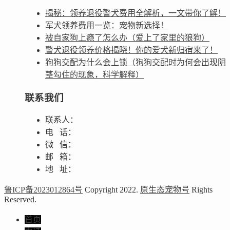
揭秘：领养退役警犬费用全解析，一文带你了解！
军犬领养费用一览：宠物新选择！
被自家狗上瘾了怎么办（爱上了家里的狼狗）
警犬退役领养价格揭晓！你的爱犬新归宿来了！
狗狗交配为什么会上锁（狗狗交配时为何会出现阴
茎勾住的现象，科学解释）
联系我们
联系人：
电 话：
微 信：
邮 箱：
地 址：
鲁ICP备2023012864号
Copyright 2022.
原生态宠物号
Rights
Reserved.
首页