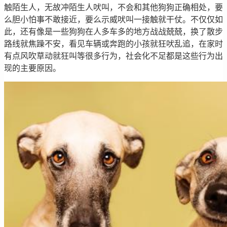
触陌生人，无故冲陌生人吠叫，不会和其他狗狗正确相处，要
么胆小怕事不敢接近，要么示威吠叫一接触就干仗。不仅仅如
此，还有像是一些狗狗在人多车多的地方战战兢兢，换了散步
路线就焦躁不安，看见车辆或奔跑的小孩就狂吠乱追，在家时
有点风吹草动就狂叫等很多行为，社会化不足都是这些行为出
现的主要原因。