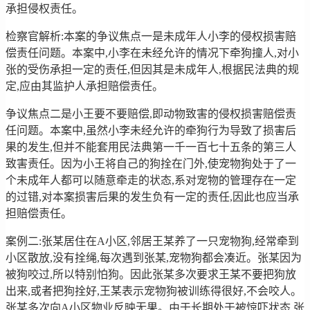
承担侵权责任。
检察官解析:本案的争议焦点一是未成年人小李的侵权损害赔
偿责任问题。本案中,小李在未经允许的情况下牵狗撞人,对小
张的受伤承担一定的责任,但因其是未成年人,根据民法典的规
定,应由其监护人承担赔偿责任。
争议焦点二是小王要不要赔偿,即动物致害的侵权损害赔偿责
任问题。本案中,虽然小李未经允许的牵狗行为导致了损害后
果的发生,但并不能套用民法典第一千一百七十五条的第三人
致害责任。因为小王将自己的狗拴在门外,使宠物狗处于了一
个未成年人都可以随意牵走的状态,系对宠物的管理存在一定
的过错,对本案损害后果的发生负有一定的责任,因此也应当承
担赔偿责任。
案例二:张某居住在A小区,邻居王某养了一只宠物狗,经常牵到
小区散放,没有拴绳,每次遇到张某,宠物狗都会凑近。张某因为
被狗咬过,所以特别怕狗。因此张某多次要求王某不要把狗放
出来,或者把狗拴好,王某表示宠物狗被训练得很好,不会咬人。
张某多次向A小区物业反映无果。由于长期处于被惊吓状态,张