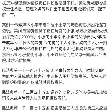
扰,其中涉及到的侵权责任纠纷也屡见不鲜。民法典对宠物侵
权责任承担、管理义务等均作出了相应规定,让我们来一起了
解一下。
案例一:未成年人小李牵着邻居小王家的宠物狗在小区内边跑
边玩。其间,宠物狗撞倒了正在玩耍的小张,导致小张面部受伤,
治疗费花了2000元。小张向小李索赔,小李的父母表示小李是
未成年人,且撞人的是狗,应向狗的主人索赔。狗的主人小王则
认为,小李未经允许把拴在门外的狗牵走,他和狗都是无辜的。
索赔无果,小张便将小李、小王以及他们的父母一同起诉至法
院,请求赔偿损失。
民法典第一千一百八十八条:无民事行为能力人、限制民事行
为能力人造成他人损害的,由监护人承担侵权责任。监护人尽
到监护职责的,可以减轻其侵权责任。
民法典第一千二百四十五条:饲养的动物造成他人损害的,动物
饲养人或者管理人应当承担侵权责任。
民法典第一千一百七十五条:损害是第三人造成的,第三人应当