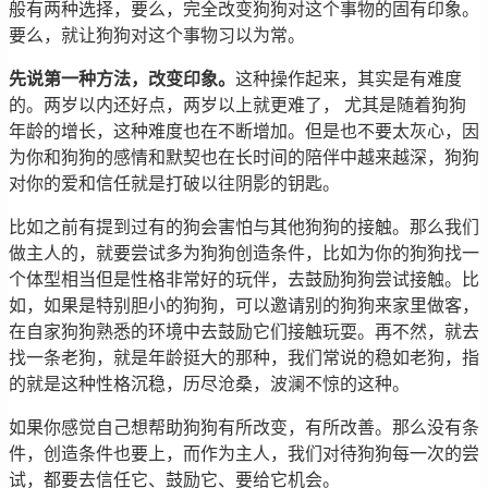
般有两种选择，要么，完全改变狗狗对这个事物的固有印象。
要么，就让狗狗对这个事物习以为常。
先说第一种方法，改变印象。
这种操作起来，其实是有难度
的。两岁以内还好点，两岁以上就更难了， 尤其是随着狗狗
年龄的增长，这种难度也在不断增加。但是也不要太灰心，因
为你和狗狗的感情和默契也在长时间的陪伴中越来越深，狗狗
对你的爱和信任就是打破以往阴影的钥匙。
比如之前有提到过有的狗会害怕与其他狗狗的接触。那么我们
做主人的，就要尝试多为狗狗创造条件，比如为你的狗狗找一
个体型相当但是性格非常好的玩伴，去鼓励狗狗尝试接触。比
如，如果是特别胆小的狗狗，可以邀请别的狗狗来家里做客，
在自家狗狗熟悉的环境中去鼓励它们接触玩耍。再不然，就去
找一条老狗，就是年龄挺大的那种，我们常说的稳如老狗，指
的就是这种性格沉稳，历尽沧桑，波澜不惊的这种。
如果你感觉自己想帮助狗狗有所改变，有所改善。那么没有条
件，创造条件也要上，而作为主人，我们对待狗狗每一次的尝
试，都要去信任它、鼓励它、要给它机会。