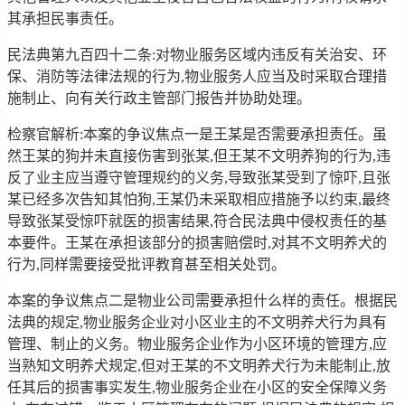
其承担民事责任。
民法典第九百四十二条:对物业服务区域内违反有关治安、环
保、消防等法律法规的行为,物业服务人应当及时采取合理措
施制止、向有关行政主管部门报告并协助处理。
检察官解析:本案的争议焦点一是王某是否需要承担责任。虽
然王某的狗并未直接伤害到张某,但王某不文明养狗的行为,违
反了业主应当遵守管理规约的义务,导致张某受到了惊吓,且张
某已经多次告知其怕狗,王某仍未采取相应措施予以约束,最终
导致张某受惊吓就医的损害结果,符合民法典中侵权责任的基
本要件。王某在承担该部分的损害赔偿时,对其不文明养犬的
行为,同样需要接受批评教育甚至相关处罚。
本案的争议焦点二是物业公司需要承担什么样的责任。根据民
法典的规定,物业服务企业对小区业主的不文明养犬行为具有
管理、制止的义务。物业服务企业作为小区环境的管理方,应
当熟知文明养犬规定,但对王某的不文明养犬行为未能制止,放
任其后的损害事实发生,物业服务企业在小区的安全保障义务