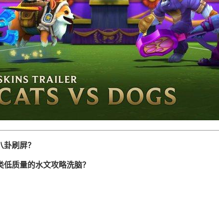
八卦刷屏？
类低质量的水文攻略洗脑？