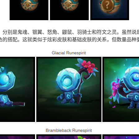
，分别是鬼魂、银翼、怒角、鼹鼠、羽骑士和符文之灵。虽然说是
色的搭配。这就类似于炫彩皮肤和基础皮肤的关系，但数量品种