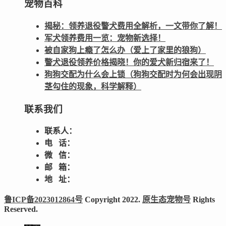
宠物百科
揭秘：领养退役警犬费用全解析，一文带你了解！
军犬领养费用一览：宠物新选择！
被自家狗上瘾了怎么办（爱上了家里的狼狗）
警犬退役领养价格揭晓！你的爱犬新归宿来了！
狗狗交配为什么会上锁（狗狗交配时为何会出现阴
茎勾住的现象，科学解释）
联系我们
联系人：
电 话：
微 信：
邮 箱：
地 址：
鲁ICP备2023012864号
Copyright 2022.
原生态宠物号
Rights
Reserved.