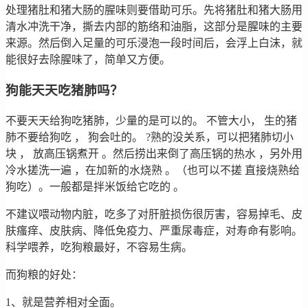
处理猪肚和猪大肠的腥味则要借助可乐。先将猪肚和猪大肠用
清水冲洗干净，撕去内部的筋络和油脂，这部分是腥味的主要
来源。然后倒入足量的可乐浸泡一段时间后，会浮上白沫，就
能很好去除腥味了，简单又方便。
狗能天天吃猪肺吗？
不要天天给狗吃猪肺，少量的是可以的。 不管大小， 生的猪
肺不要给狗吃 ， 狗会吐的。 ?熟的没关系，可以把猪肺切小
块 ， 放高压锅煮开 。然后捞出来倒了高压锅的热水 ，另外用
冷水搓洗一遍 ，在加新的水烧熟 。（也可以不搓 直接烧熟给
狗吃）。一般都是拌米饭给它吃的 。
不建议喂动物内脏，吃多了对肝脏损伤很厉害，容易掉毛、皮
肤瘙痒、皮肤病、降低免疫力、严重尿毒症，对寿命有影响。
科学喂养，吃狗粮最好，不容易生病。
而狗粮的好处：
1、就是营养相对全面。