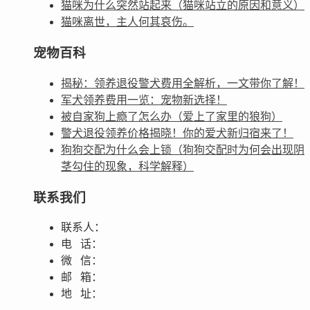
猫咪为什么突然站起来（猫咪站立的原因和意义）
猫咪离世，主人何其哀伤。
宠物百科
揭秘：领养退役警犬费用全解析，一文带你了解！
军犬领养费用一览：宠物新选择！
被自家狗上瘾了怎么办（爱上了家里的狼狗）
警犬退役领养价格揭晓！你的爱犬新归宿来了！
狗狗交配为什么会上锁（狗狗交配时为何会出现阴
茎勾住的现象，科学解释）
联系我们
联系人：
电 话：
微 信：
邮 箱：
地 址：