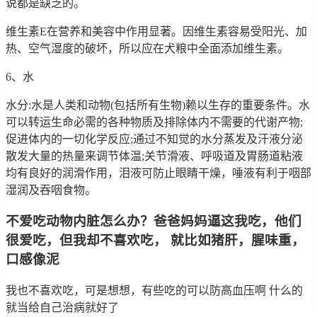
说都是缺乏的。
维生素E在营养和美容中作用显著。因维生素容易受阳光、加
热、空气湿度的破坏，所以应在犬粮中全面添加维生素。
6、水
水分:水是人类和动物(包括所有生物)赖以生存的重要条件。水
可以转运生命必需的各种物质及排除体内不需要的代谢产物;
促进体内的一切化学反应;通过不知觉的水分蒸发及汗液分泌
散发大量的热量来调节体温;关节滑液、呼吸道及胃肠道粘液
均有良好的润滑作用，泪液可防止眼睛干燥，唾液有利于咽部
湿润及吞咽食物。
不爱吃动物内脏怎么办？爸爸妈妈逼这我吃，他们
很爱吃，但我却不喜欢吃， 就比如猪肝，腥味重，
口感像泥
我也不喜欢吃，可是想想，有些吃的可以防高血压啊 什么的
就当给自己治病就好了