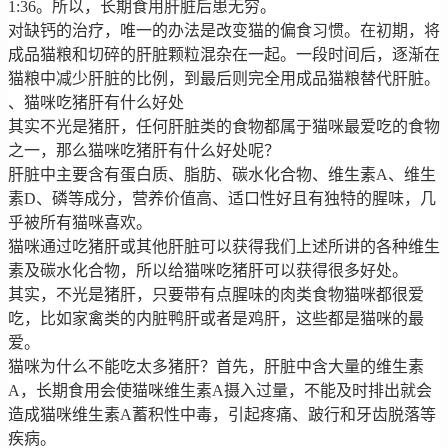
1:36。所以，长期食用肝脏后患无穷。
对缺钙的治疗，唯一的办法是改变猫的偏食习惯。在初期，将
成品猫粮和切碎的肝脏颗粒混杂在一起。一段时间后，逐渐在
猫粮中减少肝脏的比例，到最后则完全用成品猫粮替代肝脏。
、猫咪吃猪肝有什么好处
其实不光是猪肝，任何肝脏类的食物都属于猫咪最爱吃的食物
之一，那么猫咪吃猪肝有什么好处呢？
肝脏中主要含有蛋白质、脂肪、碳水化合物、维生素A、维生
素D、磷等成分，营养价值高、适口性好且有独特的腥味，几
乎被所有猫咪喜欢。
猫咪通过吃猪肝或其他肝脏可以获得我们上述所讲的各种维生
素及碳水化合物，所以给猫咪吃猪肝可以获得很多好处。
其实，不光是猪肝，只要带有点腥味的肉类食物猫咪都很爱
吃，比如家禽类的内脏鸭肝或者是鸡肝，这些都是猫咪的最
爱。
猫咪为什么不能吃太多猪肝？首先，肝脏中含大量的维生素
A，长期食用会使猫咪维生素A摄入过量，不能及时排出就会
造成猫咪维生素A蓄积性中毒，引起疼痛、跛行和牙齿脱落等
疾病。