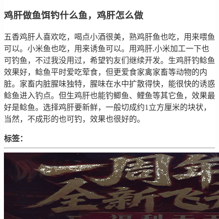
鸡肝做鱼饵钓什么鱼，鸡肝怎么做
五香鸡肝人喜欢吃，喝点小酒很美，熟鸡肝鱼也吃，用来喂鱼
可以。小米鱼也吃，用来诱鱼可以。用鸡肝.小米加工一下也
可钓鱼，不过我没用过，希望钓友们继续开发。生鸡肝钓鲶鱼
效果好，鲶鱼平时爱吃荤食，但更爱食家禽家畜等动物的内
脏。家畜内脏腥味独特，腥味在水中扩散得快，能很快的诱惑
鲶鱼进入钓点。但生鸡肝也能钓鲫鱼、鲤鱼等其它鱼，效果最
好是鲶鱼。选择鸡肝要新鲜，一般切成约1立方厘米的块状，
当然，不成形的也可钓，效果也很好的。
标签：