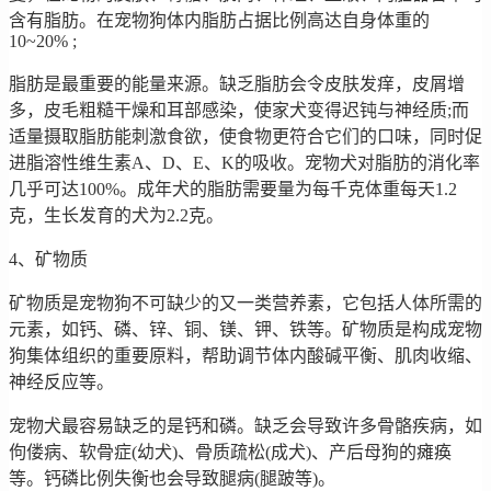
含有脂肪。在宠物狗体内脂肪占据比例高达自身体重的
10~20% ;
脂肪是最重要的能量来源。缺乏脂肪会令皮肤发痒，皮屑增
多，皮毛粗糙干燥和耳部感染，使家犬变得迟钝与神经质;而
适量摄取脂肪能刺激食欲，使食物更符合它们的口味，同时促
进脂溶性维生素A、D、E、K的吸收。宠物犬对脂肪的消化率
几乎可达100%。成年犬的脂肪需要量为每千克体重每天1.2
克，生长发育的犬为2.2克。
4、矿物质
矿物质是宠物狗不可缺少的又一类营养素，它包括人体所需的
元素，如钙、磷、锌、铜、镁、钾、铁等。矿物质是构成宠物
狗集体组织的重要原料，帮助调节体内酸碱平衡、肌肉收缩、
神经反应等。
宠物犬最容易缺乏的是钙和磷。缺乏会导致许多骨骼疾病，如
佝偻病、软骨症(幼犬)、骨质疏松(成犬)、产后母狗的瘫痪
等。钙磷比例失衡也会导致腿病(腿跛等)。