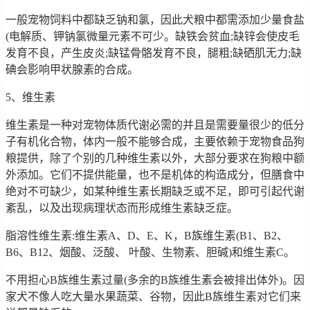
一般宠物饲料中都缺乏钠和氯，因此犬粮中都需添加少量食盐
(电解质、钾钠氯微量元素不可少。缺铁会贫血;缺锌会使皮毛
发育不良，产生皮炎;缺锰骨骼发育不良，腿粗;缺硒肌无力;缺
碘会影响甲状腺素的合成。
5、维生素
维生素是一种对宠物体质代谢必需的并且是需要量很少的低分
子有机化合物，体内一般不能够合成，主要依赖于宠物食品狗
粮提供，除了个别的几种维生素以外，大部分要求在狗粮中额
外添加。它们不提供能量，也不是机体的构造成分，但膳食中
绝对不可缺少，如某种维生素长期缺乏或不足，即可引起代谢
紊乱，以及出现病理状态而形成维生素缺乏症。
脂溶性维生素:维生素A、D、E、K，B族维生素(B1、B2、
B6、B12、烟酸、泛酸、 叶酸、生物素、胆碱)和维生素C。
不用担心B族维生素过量(多余的B族维生素会被排出体外)。因
家犬不像人吃大量水果蔬菜、谷物，因此B族维生素对它们来