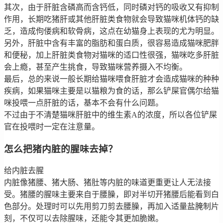
其次，由于肝脏含磷高而含钙低，同时磷对钙的吸收又有抑制
作用，长期吃猪肝或其他肝脏类食物就会导致猫咪机体钙的缺
乏，造成佝偻病和软骨病，这点在幼猫身上表现的尤为明显。
另外，肝脏中含有丰富的脂肪和蛋白质，很容易造成猫咪肥胖
和便秘，加上肝脏类食物对猫咪的适口性很强，猫咪吃多肝脏
会上瘾，甚至产生挑食，导致猫咪营养摄入不均衡。
最后，总的来说一般长期给猫咪喂食肝脏才会造成猫咪的种种
疾病，如果猫咪主要是以猫粮为食的话，那么铲屎官偶尔给猫
咪投喂一点肝脏的话，基本不会有什么问题。
不过由于不清楚猫咪肝脏中的维生素A的浓度，所以各位铲屎
官在投喂时一定在注意量。
怎么把猪内脏的腥味去掉？
给内脏去腥
内脏像猪腰、猪大肠、猪肚等内脏的味道更重更让人无法接
受。猪腰的腥味主要来自于腰臊，即对半切开猪腰后能看到白
色部分。处理时可以先用剪刀剪去腰臊，再加入适量盐腌制片
刻，不仅可以去除腥味，还能令其更加脆嫩。