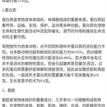
体重约需15.8克。
2.蛋白质
蛋白质是宠物身体体组织、体细胞组成的重要来源，蛋白质起
着传导、运输、支持、保护、运动等多种功能。蛋白质在宠物
生命和生理代谢活动中还起到催化、调节的作用和维持生命活
动的主要作用。
宠物狗作为肉食动物，对不同饲料原料中蛋白质的消化能力不
同。对多数动物内脏和鲜肉的消化能力为90-95%，而对植物
性饲料如大豆中的蛋白质只能消化60-80%。若犬粮中含有过
多不易消化的植物性蛋白，则会引起腹疼甚至腹泻;而且，过
多的蛋白质需要肝脏降解和肾脏排泄，因此会加重肝脏和肾脏
的负担。一般成年犬蛋白质的需要量为每千克体重每天4-8
克，生长发育中的犬为9.6克。
3、脂肪
脂肪是宠物体组织的重要成分，几乎参与一切细胞构成和修
复，在宠物的皮肤、骨骼、肌肉、神经、血液、内脏器官中均