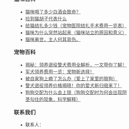
猫咪喝了多少白酒会致命？
捡到猫胡子代表什么
给猫结扎多少钱（宠物医院结扎手术费用一览表）
猫咪为什么突然站起来（猫咪站立的原因和意义）
猫咪离世，主人何其哀伤。
宠物百科
揭秘：领养退役警犬费用全解析，一文带你了解！
军犬领养费用一览：宠物新选择！
被自家狗上瘾了怎么办（爱上了家里的狼狗）
警犬退役领养价格揭晓！你的爱犬新归宿来了！
狗狗交配为什么会上锁（狗狗交配时为何会出现阴
茎勾住的现象，科学解释）
联系我们
联系人：