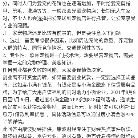
分，同时人们为爱宠的花销也在逐渐增加，平时给爱宠剪指
甲、剪毛、洗澡等等，一般都会光顾宠物店；长期无人在家
时，不少人也会选择把爱宠送到宠物店进行托管，让爱宠享受
专业的照顾。
开一家宠物店还是比较有前景的，但是要注意以下问题：
1、选址：需要考虑很多因素，比如周边宠物的数量、养宠物
人群的特点、同行竞争情况、交通便利性等等。
2、专业性：照顾宠物是一门技术活，想要经营宠物店，需要
掌握一定的宠物护理、美容知识。
任何创业都有失败的可能，大家要谨慎做决定。
创业离不开资金周转，如果需要创业贷款，一定要选择正规品
牌，比如度小满有钱花，有钱花是度小满金融旗下信贷服务品
牌，为了给广大用户谋福利的同时助力小微企业，2021年8月9
日至9月30日，通过度小满金融APP参加818福利活动，邀请生
意好友可以获得现金奖励，最高1万元，同时好友可以获得“日
息万1借款利率优惠”。具体活动信息可以通过度小满金融APP
了解详情。
此回答由康波财经提供，康波财经专注于财经热点事件解读、
财经知识科普，奉守专业、追求有趣，做百姓看得懂的财经内