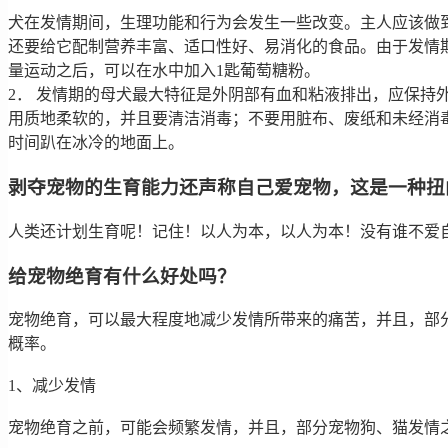
犬在发情期间，生理功能和行为会发生一些改变。主人应该做到
还要给它配制营养丰富、适口性好、易消化的食品。由于发情
量运动之后，可以在水中加入1匙葡萄糖粉。
2． 发情期的母犬最大特征是外阴部有血和粘液排出，应保
用质地柔软的，并且要清洁消毒；不要用脏布、废纸和未经消毒
时间趴在冰冷的地面上。
剥夺宠物的生育能力还声称自己爱宠物，这是一种扭
人类还计划生育呢！记住！以人为本，以人为本！没有谁不爱
给宠物绝育有什么好处吗？
宠物绝育，可以最大程度地减少发情所带来的痛苦，并且，部
概率。
1、减少发情
宠物绝育之前，可能会频繁发情，并且，部分宠物狗、猫发情