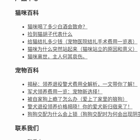
猫咪百科
猫咪喝了多少白酒会致命？
捡到猫胡子代表什么
给猫结扎多少钱（宠物医院结扎手术费用一览表）
猫咪为什么突然站起来（猫咪站立的原因和意义）
猫咪离世，主人何其哀伤。
宠物百科
揭秘：领养退役警犬费用全解析，一文带你了解！
军犬领养费用一览：宠物新选择！
被自家狗上瘾了怎么办（爱上了家里的狼狗）
警犬退役领养价格揭晓！你的爱犬新归宿来了！
狗狗交配为什么会上锁（狗狗交配时为何会出现阴
联系我们