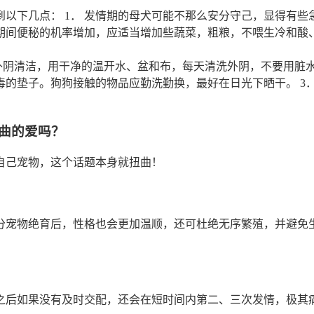
以下几点： 1． 发情期的母犬可能不那么安分守己，显得有
期间便秘的机率增加，应适当增加些蔬菜，粗粮，不喂生冷和酸
持外阴清洁，用干净的温开水、盆和布，每天清洗外阴，不要用脏
的垫子。狗狗接触的物品应勤洗勤换，最好在日光下晒干。 3
曲的爱吗？
自己宠物，这个话题本身就扭曲！
分宠物绝育后，性格也会更加温顺，还可杜绝无序繁殖，并避免
之后如果没有及时交配，还会在短时间内第二、三次发情，极其