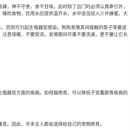
些急躁，神不守舍，食不甘味。此时除了出门时必须认真牵引外，
、辣的食物，饮用水应提供温开水，水中适当加入少许蜂蜜。大
水，否则可引起生殖器官感染。狗狗发情其间接触的垫子等要选
． 注意保暖，不要受凉。发情期间尽量不要洗澡，更不要让它长
生殖器官方面的疾病。如母猫绝育，可以降低子宫蓄脓等疾病的
痛苦。因此，许多主人都会选择给自己的宠物绝育。