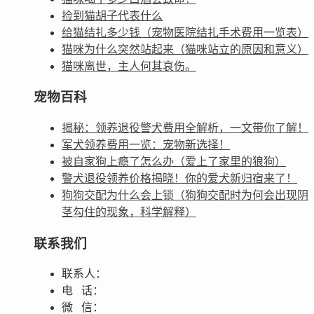
捡到猫胡子代表什么
给猫结扎多少钱（宠物医院结扎手术费用一览表）
猫咪为什么突然站起来（猫咪站立的原因和意义）
猫咪离世，主人何其哀伤。
宠物百科
揭秘：领养退役警犬费用全解析，一文带你了解！
军犬领养费用一览：宠物新选择！
被自家狗上瘾了怎么办（爱上了家里的狼狗）
警犬退役领养价格揭晓！你的爱犬新归宿来了！
狗狗交配为什么会上锁（狗狗交配时为何会出现阴
茎勾住的现象，科学解释）
联系我们
联系人：
电 话：
微 信：