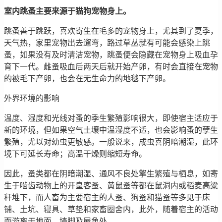
室内跳蚤主要来源于猫狗宠物身上。
跳蚤善于跳跃，喜欢寄生在毛多的宠物身上，尤其到了夏季，
天气热，家里宠物出去遛弯，路过草丛就有可能会感染上跳
蚤，如果没有及时清洁宠物，跳蚤便会隐藏在宠物身上吸血孕
育下一代。雌蚤吸血后两天后就开始产卵，有时会直接在宠物
的被毛下产卵，也会在无生命力的地毯下产卵。
外界环境的影响
温度、湿度和光线对蚤的季生繁殖影响很大，即使宿主适应于
新的环境，但如果空气土壤中温湿度不适，也会影响蚤的孽生
繁殖，尤以对幼虫更敏感。一般说来，成虫喜阴暗潮湿，此环
境下可延长寿命；高温干燥则缩短寿命。
因此，蚤类都在阴暗潮湿、通风不良处擎生繁殖与栖息，如寄
生于啮齿动物上的开皇客蚤、黄鼠蚤等都在鼠洞内或稻麦高粱
秆堆下，而人畜为主要宿主的人蚤、狗蚤和猫蚤等多见于床
铺、土坑、寝具、草垫和家畜圈舍内，此外，随着宿主的活动
而游离于地面、墙脚及屋角处。