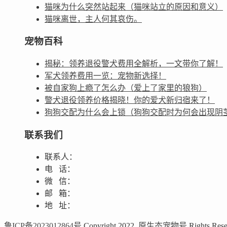
猫咪为什么突然站起来（猫咪站立的原因和意义）
猫咪离世，主人何其哀伤。
宠物百科
揭秘：领养退役警犬费用全解析，一文带你了解！
军犬领养费用一览：宠物新选择！
被自家狗上瘾了怎么办（爱上了家里的狼狗）
警犬退役领养价格揭晓！你的爱犬新归宿来了！
狗狗交配为什么会上锁（狗狗交配时为何会出现阴
联系我们
联系人：
电 话：
微 信：
邮 箱：
地 址：
鲁ICP备2023012864号
Copyright 2022.
原生态宠物号
Rights Rese