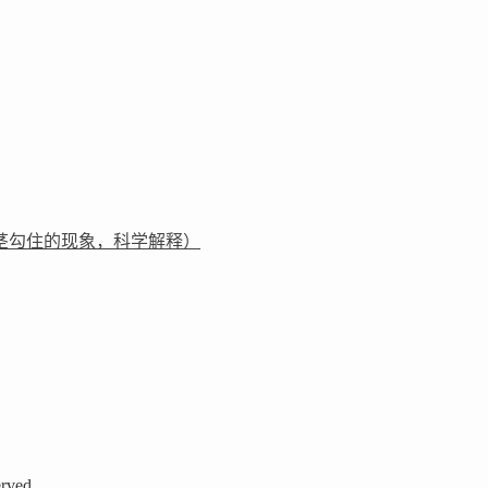
茎勾住的现象，科学解释）
rved.