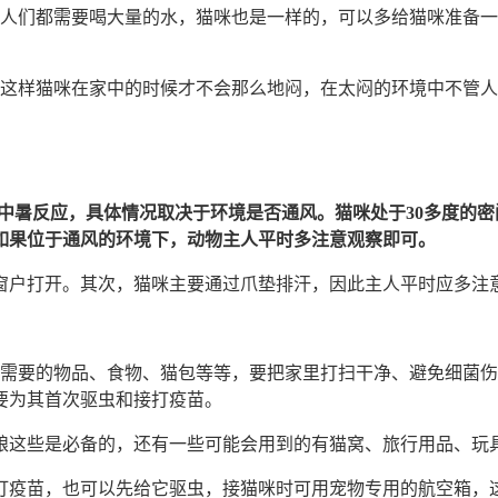
，人们都需要喝大量的水，猫咪也是一样的，可以多给猫咪准备
，这样猫咪在家中的时候才不会那么地闷，在太闷的环境中不管
咪的中暑反应，具体情况取决于环境是否通风。猫咪处于30多度
如果位于通风的环境下，动物主人平时多注意观察即可。
窗户打开。其次，猫咪主要通过爪垫排汗，因此主人平时应多注
咪需要的物品、食物、猫包等等，要把家里打扫干净、避免细菌
要为其首次驱虫和接打疫苗。
粮这些是必备的，还有一些可能会用到的有猫窝、旅行用品、玩
打疫苗，也可以先给它驱虫，接猫咪时可用宠物专用的航空箱，