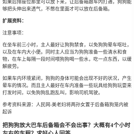
如果后排座位那里可以放下来，让后备箱跟车内打通，狗狗能
够把头伸出来透气，不憋在里面才可以放在后备箱。
扩展资料：
注意事项：
在坐车前三小时，主人最好让狗狗禁食，以免狗狗晕车呕吐，
以及在车内大小便。同时主人应当为狗狗准备一些清水和食
物，在车上每隔一段时间喂狗狗喝一些水，吃一点东西，以缓
解疲劳。
如果车内环境紧闭，狗狗的身体可能会出现不好的状况，产生
晕车的情况。而且主人最好在车内准备一些玩具给狗狗玩耍来
打发时间，以免狗狗乱跑乱叫，影响司机驾驶。
参考资料来源：人民网-美老妇将两孙女置于后备箱狗笼内被
起诉
把狗狗放大巴车后备箱会不会出事？大概有4个小时
左右的车程？求好心人回答