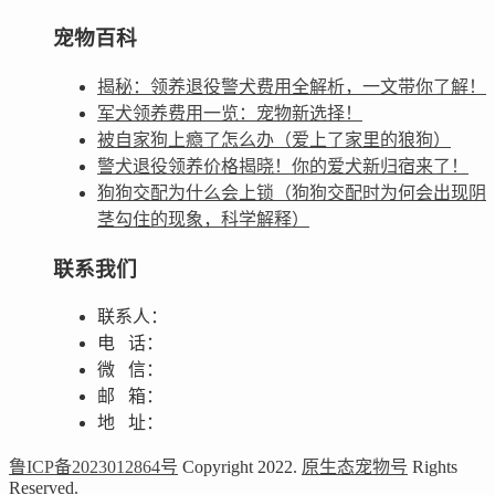
宠物百科
揭秘：领养退役警犬费用全解析，一文带你了解！
军犬领养费用一览：宠物新选择！
被自家狗上瘾了怎么办（爱上了家里的狼狗）
警犬退役领养价格揭晓！你的爱犬新归宿来了！
狗狗交配为什么会上锁（狗狗交配时为何会出现阴
茎勾住的现象，科学解释）
联系我们
联系人：
电 话：
微 信：
邮 箱：
地 址：
鲁ICP备2023012864号
Copyright 2022.
原生态宠物号
Rights
Reserved.