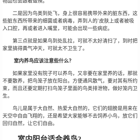
物品也会跟着遭殃。
二是因为鸟类到处飞，身上很容易携带外来的脏东西，这
些脏东西所带来的细菌或者病毒，弄到人的`皮肤上或者被吸
入口腔，再或者进入嘴里，可能会出现一些病症。
第三点就是如果鸟到处乱拉，可就不太好清扫了，到时把
家里搞得粪气冲天，可就太不卫生了。
室内养鸟应该注意些什么？
如果家里没有院子可以养鸟，又非要在家里养的话，那就
不要散养，把鸟笼子放在阳台。方便通风散气，要对其有所约
束，而且还要定期打扫鸟笼子里面的鸟类排泄物，做好笼内卫
生。
鸟儿是属于大自然、热爱大自然的，它们的翅膀是用来在
天空中自由飞翔的，还是希望大家能够不去饲养小鸟，放它们
回归自然，让它们自由。
室内阳台适合养鸟2