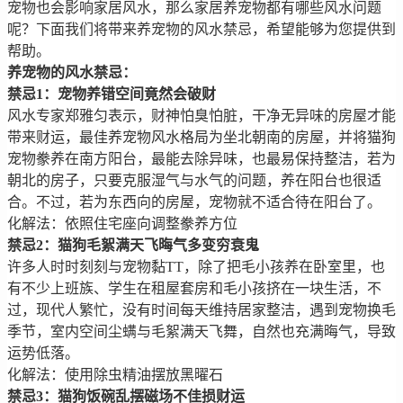
宠物也会影响家居风水，那么家居养宠物都有哪些风水问题
呢？下面我们将带来养宠物的风水禁忌，希望能够为您提供到
帮助。
养宠物的风水禁忌：
禁忌1：宠物养错空间竟然会破财
风水专家郑雅匀表示，财神怕臭怕脏，干净无异味的房屋才能
带来财运，最佳养宠物风水格局为坐北朝南的房屋，并将猫狗
宠物豢养在南方阳台，最能去除异味，也最易保持整洁，若为
朝北的房子，只要克服湿气与水气的问题，养在阳台也很适
合。不过，若为东西向的房屋，宠物就不适合待在阳台了。
化解法：依照住宅座向调整豢养方位
禁忌2：猫狗毛絮满天飞晦气多变穷衰鬼
许多人时时刻刻与宠物黏TT，除了把毛小孩养在卧室里，也
有不少上班族、学生在租屋套房和毛小孩挤在一块生活，不
过，现代人繁忙，没有时间每天维持居家整洁，遇到宠物换毛
季节，室内空间尘螨与毛絮满天飞舞，自然也充满晦气，导致
运势低落。
化解法：使用除虫精油摆放黑曜石
禁忌3：猫狗饭碗乱摆磁场不佳损财运