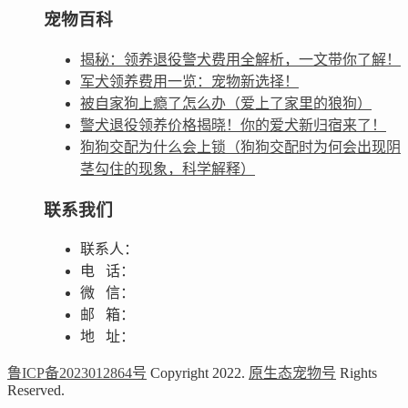
宠物百科
揭秘：领养退役警犬费用全解析，一文带你了解！
军犬领养费用一览：宠物新选择！
被自家狗上瘾了怎么办（爱上了家里的狼狗）
警犬退役领养价格揭晓！你的爱犬新归宿来了！
狗狗交配为什么会上锁（狗狗交配时为何会出现阴
茎勾住的现象，科学解释）
联系我们
联系人：
电 话：
微 信：
邮 箱：
地 址：
鲁ICP备2023012864号
Copyright 2022.
原生态宠物号
Rights
Reserved.