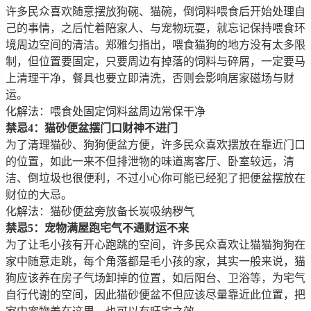
许多民众喜欢随意摆放狗碗、猫碗，倒饲料喂食后开始处理自
己的事情，之后忙着陪家人、与宠物玩耍，就忘记保持喂食环
境周边空间的清洁。郑雅匀指出，喂食猫狗的地方没有太多限
制，但位置要固定，只要周边有掉落的饲料与碎屑，一定要马
上清理干净，餐具也要立即清洗，否则会影响居家磁场与财
运。
化解法：喂食处固定饲料盆周边常保干净
禁忌4：猫砂便盆摆门口财神不进门
为了清理猫砂、狗狗便盆方便，许多民众喜欢摆放在靠近门口
的位置，如此一来不但排泄物的味道离客厅、卧室较远，清
洁、倒垃圾也很便利，不过小心你可能已经犯了把便盆摆放在
财位的大忌。
化解法：猫砂便盆旁放备长炭吸纳秽气
禁忌5：宠物满屋跑宅气不通财运不来
为了让毛小孩有开心跑跳的空间，许多民众喜欢让猫猫狗狗在
家中随意走跳，每个角落都是毛小孩的家，其实一般来说，猫
狗应该养在房子气场卸掉的位置，如后阳台、卫浴等，为宅气
自行代谢的空间，因此猫砂便盆不但应该尽量靠近此位置，把