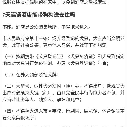
说服女朋友把猫咪留在家中，以免到酒店之后找麻烦。
7天连锁酒店能带狗狗进去住吗
不能。酒店是公众聚集场所，不得携犬进入。
市人民政府令第十一条：饲养经登记的犬只，犬主应当文明养
犬，遵守社会公德，尊重他人习俗，并遵守下列规定
（一）按期携带《犬只登记证》《犬只免疫证》和犬只到指定
地点对犬只进行免疫注射、办理《犬只登记证》年审；
（二）在养犬颈部系挂犬牌；
（三）大型犬、烈性犬必须圈（拴）养，不得出户；携观赏犬
出户时必须束犬链（绳），由具完全民事行为能力者牵领，并
应当避让老年人、残疾人、孕妇和儿童；
（四）不得携犬进入市区学校、影剧院、展览馆、体育馆等重
要公众集聚场所；