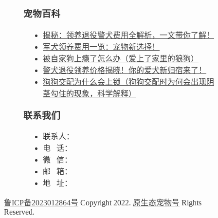
宠物百科
揭秘：领养退役警犬费用全解析，一文带你了解！
军犬领养费用一览：宠物新选择！
被自家狗上瘾了怎么办（爱上了家里的狼狗）
警犬退役领养价格揭晓！你的爱犬新归宿来了！
狗狗交配为什么会上锁（狗狗交配时为何会出现阴
茎勾住的现象，科学解释）
联系我们
联系人：
电 话：
微 信：
邮 箱：
地 址：
鲁ICP备2023012864号
Copyright 2022.
原生态宠物号
Rights
Reserved.