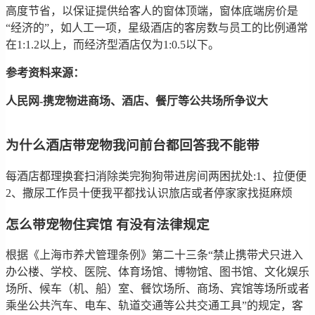
高度节省，以保证提供给客人的窗体顶端，窗体底端房价是
“经济的”，如人工一项，星级酒店的客房数与员工的比例通常
在1:1.2以上，而经济型酒店仅为1:0.5以下。
参考资料来源：
人民网-携宠物进商场、酒店、餐厅等公共场所争议大
为什么酒店带宠物我问前台都回答我不能带
每酒店都理换套扫消除类完狗狗带进房间两困扰处:1、拉便便
2、撒尿工作员十便我平都找认识旅店或者停家家找挺麻烦
怎么带宠物住宾馆 有没有法律规定
根据《上海市养犬管理条例》第二十三条“禁止携带犬只进入
办公楼、学校、医院、体育场馆、博物馆、图书馆、文化娱乐
场所、候车（机、船）室、餐饮场所、商场、宾馆等场所或者
乘坐公共汽车、电车、轨道交通等公共交通工具”的规定，客