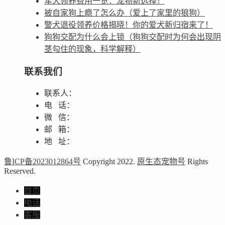
军犬领养费用一览：宠物新选择！
被自家狗上瘾了怎么办（爱上了家里的狼狗）
警犬退役领养价格揭晓！你的爱犬新归宿来了！
狗狗交配为什么会上锁（狗狗交配时为何会出现阴
茎勾住的现象，科学解释）
联系我们
联系人：
电 话：
微 信：
邮 箱：
地 址：
鲁ICP备2023012864号
Copyright 2022.
原生态宠物号
Rights
Reserved.
首页
电话
客服