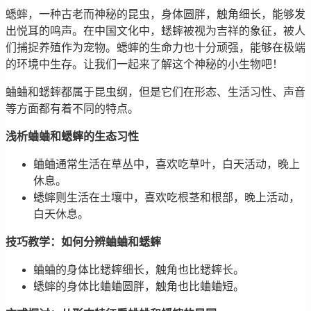
蟋蟀，一种古老而神秘的昆虫，身体圆胖，触角细长，能够发
出悦耳的鸣声。在中国文化中，蟋蟀被视为吉祥的象征，被人
们捕捉养殖作为宠物。蟋蟀的生命力也十分顽强，能够在极端
的环境中生存。让我们一起来了解这个神秘的小生物吧！
蛐蛐和蟋蟀都属于昆虫纲，但是它们在形态、生活习性、声音
等方面都有着不同的特点。
浅析蛐蛐和蟋蟀的生态习性
蛐蛐通常生活在草丛中，喜欢吃草叶，白天活动，晚上
休息。
蟋蟀则生活在土壤中，喜欢吃根茎和根部，晚上活动，
白天休息。
技巧教学：如何分辨蛐蛐和蟋蟀
蛐蛐的身体比蟋蟀细长，触角也比蟋蟀长。
蟋蟀的身体比蛐蛐圆胖，触角也比蛐蛐短。