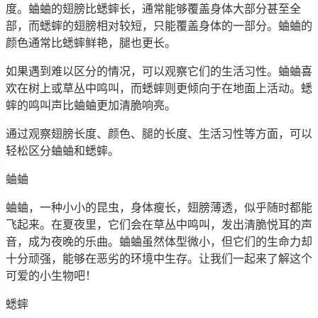
度。蛐蛐的翅膀比蟋蟀长，通常能够覆盖身体大部分甚至全
部，而蟋蟀的翅膀相对较短，只能覆盖身体的一部分。蛐蛐的
颜色通常比蟋蟀鲜艳，腿也更长。
如果遇到难以区分的情况，可以观察它们的生活习性。蛐蛐喜
欢在树上或草丛中鸣叫，而蟋蟀则更倾向于在地面上活动。蟋
蟀的鸣叫声比蛐蛐更加清脆响亮。
通过观察翅膀长度、颜色、腿的长度、生活习性等方面，可以
轻松区分蛐蛐和蟋蟀。
蛐蛐
蛐蛐，一种小小的昆虫，身体瘦长，翅膀薄透，似乎随时都能
飞起来。在夏夜里，它们会在草丛中鸣叫，发出清脆悦耳的声
音，成为夜晚的乐曲。蛐蛐虽然体型微小，但它们的生命力却
十分顽强，能够在恶劣的环境中生存。让我们一起来了解这个
可爱的小生物吧！
蟋蟀