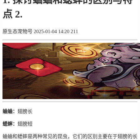
点 2.
原生态宠物号
2025-01-04 14:20
211
蛐蛐：
翅膀长
蟋蟀：
翅膀短
蛐蛐和蟋蟀是两种常见的昆虫，它们的区别主要在于翅膀的长