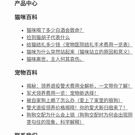
产品中心
猫咪百科
猫咪喝了多少白酒会致命？
捡到猫胡子代表什么
给猫结扎多少钱（宠物医院结扎手术费用一览表）
猫咪为什么突然站起来（猫咪站立的原因和意义）
猫咪离世，主人何其哀伤。
宠物百科
揭秘：领养退役警犬费用全解析，一文带你了解！
军犬领养费用一览：宠物新选择！
被自家狗上瘾了怎么办（爱上了家里的狼狗）
警犬退役领养价格揭晓！你的爱犬新归宿来了！
狗狗交配为什么会上锁（狗狗交配时为何会出现阴
茎勾住的现象，科学解释）