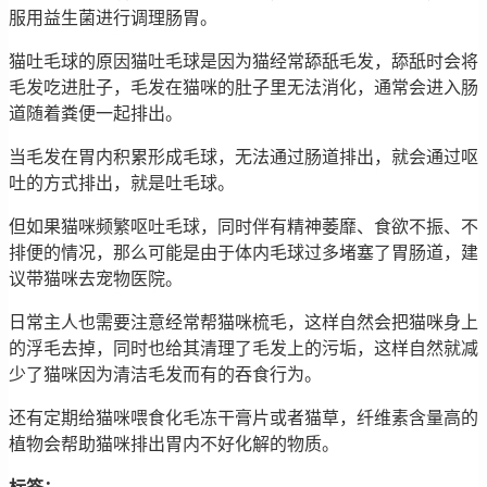
服用益生菌进行调理肠胃。
猫吐毛球的原因猫吐毛球是因为猫经常舔舐毛发，舔舐时会将
毛发吃进肚子，毛发在猫咪的肚子里无法消化，通常会进入肠
道随着粪便一起排出。
当毛发在胃内积累形成毛球，无法通过肠道排出，就会通过呕
吐的方式排出，就是吐毛球。
但如果猫咪频繁呕吐毛球，同时伴有精神萎靡、食欲不振、不
排便的情况，那么可能是由于体内毛球过多堵塞了胃肠道，建
议带猫咪去宠物医院。
日常主人也需要注意经常帮猫咪梳毛，这样自然会把猫咪身上
的浮毛去掉，同时也给其清理了毛发上的污垢，这样自然就减
少了猫咪因为清洁毛发而有的吞食行为。
还有定期给猫咪喂食化毛冻干膏片或者猫草，纤维素含量高的
植物会帮助猫咪排出胃内不好化解的物质。