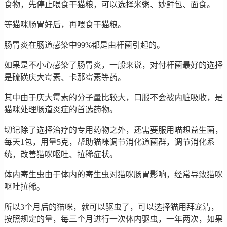
食物，先停止喂食干猫粮，可以选择米粥、妙鲜包、面食。
等猫咪肠胃好后，再喂食干猫粮。
肠胃炎在肠道感染中99%都是由杆菌引起的。
如果是不小心感染了肠胃炎，一般来说，对付杆菌最好的选择
是硫磺庆大霉素、卡那霉素等药。
其中由于庆大霉素的分子量比较大，口服不会被内脏吸收，是
猫咪处理肠道炎症的首选药物。
切记除了选择治疗的专用药物之外，还需要服用喵想益生菌，
每天1包，用量5克，帮助猫咪调节消化道菌群，调节消化系
统，改善猫咪呕吐、拉稀症状。
体内寄生虫由于体内的寄生虫对猫咪肠胃影响，经常导致猫咪
呕吐拉稀。
所以3个月后的猫咪，就可以驱虫了，可以选择猫用拜宠清，
按照规定的量，每三个月进行一次体内驱虫，一年两次，如果