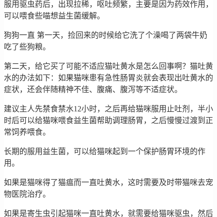
服用驱虫药后，出现拉稀，呕吐频繁，主要是因为药效作用，
可以喂食些喵想益生菌缓解。
狗狗一直 第一天，捡回来的时候给它洗了个澡喝了两袋牛奶
吃了些狗粮。
第二天，给它买了可能不适应猫吐黄水是怎么回事啊？猫吐黄
水的办法如下：如果猫咪患有急性肠胃炎就会表现出吐黄水的
症状，还会伴随精神不佳、腹痛、腹泻等不适症状。
建议主人先禁食禁水12小时，之后再给猫咪服用止吐剂，半小
时后可以给猫咪喂食益生菌帮助调理肠胃，之后慢慢过渡到正
常饲养喂食。
长期的服用益生菌，可以给猫咪起到一个保护肠胃环境的作
用。
如果是猫咪得了猫瘟而一直吐黄水，这时需要及时带猫咪去宠
物医院治疗。
如果是寄生虫引起猫咪一直吐黄水，就需要给猫咪驱虫，然后