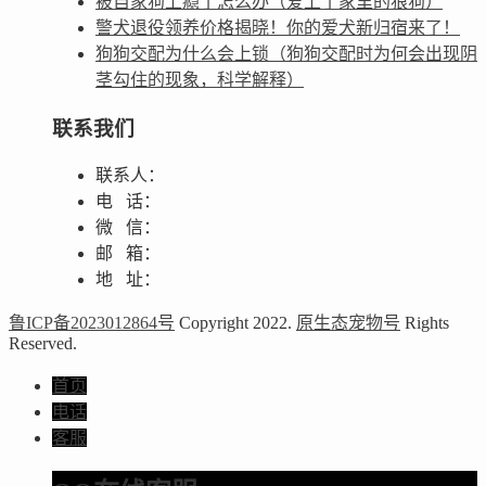
被自家狗上瘾了怎么办（爱上了家里的狼狗）
警犬退役领养价格揭晓！你的爱犬新归宿来了！
狗狗交配为什么会上锁（狗狗交配时为何会出现阴
茎勾住的现象，科学解释）
联系我们
联系人：
电 话：
微 信：
邮 箱：
地 址：
鲁ICP备2023012864号
Copyright 2022.
原生态宠物号
Rights
Reserved.
首页
电话
客服