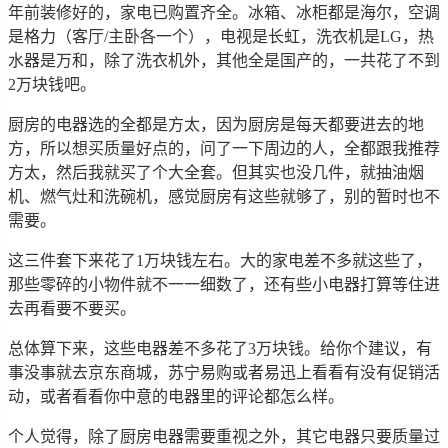
年前装修好的，家电已购置齐全。冰箱、冰柜都是海尔，空调
是格力（客厅/主卧各一个），电视是长虹，洗衣机是LG，热
水器是万和，除了洗衣机外，其他全是国产的，一共花了不到
2万块钱吧。
厨房的电器选的全都是方太，因为厨房是每天都要进去的地
方，所以想买质量好点的，问了一下周边的人，全都跟我推荐
方太，然后我就买了个大全套。但其实也没几件，就抽油烟
机、燃气灶和洗碗机，感觉厨房有这些就够了，别的暂时也不
需要。
这三件套下来花了1万块钱左右。大的家电差不多就这些了，
那些零碎的小物件就不一一细数了，还有些小电器打算等住进
去再看要不要买。
总体算下来，这些电器差不多花了3万块钱。给你个建议，有
事没事就去京东商城，苏宁易购或者易迅上看看有没有促销活
动，或者看看你中意的电器里的评论都怎么样。
个人觉得，除了厨房电器需要重视之外，其它电器只要质量过