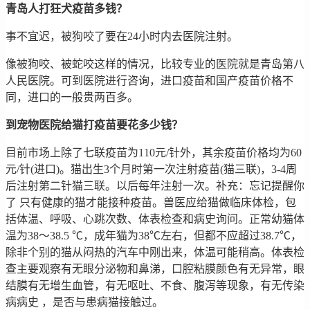
青岛人打狂犬疫苗多钱？
事不宜迟，被狗咬了要在24小时内去医院注射。
像被狗咬、被蛇咬这样的情况，比较专业的医院就是青岛第八
人民医院。可到医院进行咨询，进口疫苗和国产疫苗价格不
同，进口的一般贵两百多。
到宠物医院给猫打疫苗要花多少钱？
目前市场上除了七联疫苗为110元/针外，其余疫苗价格均为60
元/针(进口)。猫出生3个月时第一次注射疫苗(猫三联)，3-4周
后注射第二针猫三联。以后每年注射一次。补充：忘记提醒你
了 只有健康的猫才能接种疫苗。兽医应给猫做临床体检，包
括体温、呼吸、心跳次数、体表检查和病史询问。正常幼猫体
温为38～38.5 ℃，成年猫为38℃左右，但都不应超过38.7℃，
除非个别的猫从闷热的汽车中刚出来，体温可能稍高。体表检
查主要观察有无眼分泌物和鼻涕，口腔粘膜颜色有无异常，眼
结膜有无增生血管，有无呕吐、不食、腹泻等现象，有无传染
病病史 ，是否与患病猫接触过。