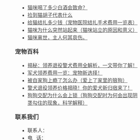
猫咪喝了多少白酒会致命？
捡到猫胡子代表什么
给猫结扎多少钱（宠物医院结扎手术费用一览表）
猫咪为什么突然站起来（猫咪站立的原因和意义）
猫咪离世，主人何其哀伤。
宠物百科
揭秘：领养退役警犬费用全解析，一文带你了解！
军犬领养费用一览：宠物新选择！
被自家狗上瘾了怎么办（爱上了家里的狼狗）
警犬退役领养价格揭晓！你的爱犬新归宿来了！
狗狗交配为什么会上锁（狗狗交配时为何会出现阴
茎勾住的现象，科学解释）
联系我们
联系人：
电 话：