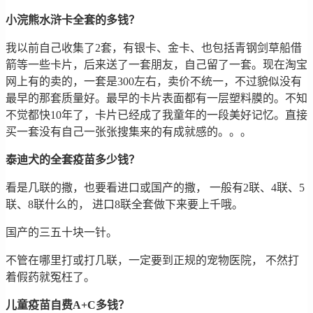
小浣熊水浒卡全套的多钱？
我以前自己收集了2套，有银卡、金卡、也包括青钢剑草船借
箭等一些卡片，后来送了一套朋友，自己留了一套。现在淘宝
网上有的卖的，一套是300左右，卖价不统一，不过貌似没有
最早的那套质量好。最早的卡片表面都有一层塑料膜的。不知
不觉都快10年了，卡片已经成了我童年的一段美好记忆。直接
买一套没有自己一张张搜集来的有成就感的。。。
泰迪犬的全套疫苗多少钱？
看是几联的撒，也要看进口或国产的撒， 一般有2联、4联、5
联、8联什么的， 进口8联全套做下来要上千哦。
国产的三五十块一针。
不管在哪里打或打几联，一定要到正规的宠物医院， 不然打
着假药就冤枉了。
儿童疫苗自费A+C多钱？