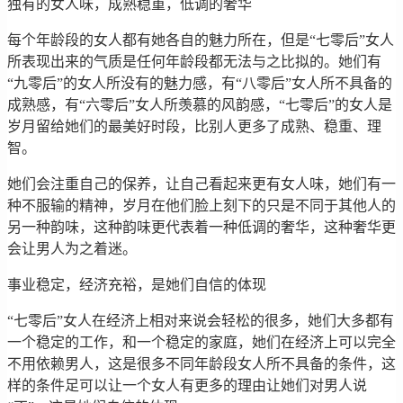
独有的女人味，成熟稳重，低调的奢华
每个年龄段的女人都有她各自的魅力所在，但是“七零后”女人
所表现出来的气质是任何年龄段都无法与之比拟的。她们有
“九零后”的女人所没有的魅力感，有“八零后”女人所不具备的
成熟感，有“六零后”女人所羡慕的风韵感，“七零后”的女人是
岁月留给她们的最美好时段，比别人更多了成熟、稳重、理
智。
她们会注重自己的保养，让自己看起来更有女人味，她们有一
种不服输的精神，岁月在他们脸上刻下的只是不同于其他人的
另一种韵味，这种韵味更代表着一种低调的奢华，这种奢华更
会让男人为之着迷。
事业稳定，经济充裕，是她们自信的体现
“七零后”女人在经济上相对来说会轻松的很多，她们大多都有
一个稳定的工作，和一个稳定的家庭，她们在经济上可以完全
不用依赖男人，这是很多不同年龄段女人所不具备的条件，这
样的条件足可以让一个女人有更多的理由让她们对男人说