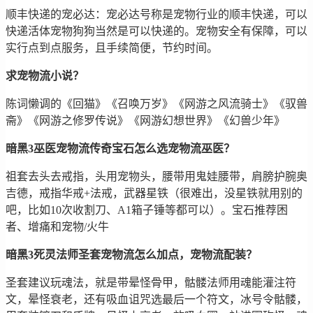
顺丰快递的宠必达：宠必达号称是宠物行业的顺丰快递，可以
快递活体宠物狗狗当然是可以快递的。宠物安全有保障，可以
实行点到点服务，且手续简便，节约时间。
求宠物流小说？
陈词懒调的《回猫》《召唤万岁》《网游之风流骑士》《驭兽
斋》《网游之修罗传说》《网游幻想世界》《幻兽少年》
暗黑3巫医宠物流传奇宝石怎么选宠物流巫医？
祖套去头去戒指，头用宠物头，腰带用鬼娃腰带，肩膀护腕奥
吉德，戒指华戒+法戒，武器星铁（很难出，没星铁就用别的
吧，比如10次收割刀、A1箱子锤等都可以）。宝石推荐困
者、增痛和宠物/火牛
暗黑3死灵法师圣套宠物流怎么加点，宠物流配装？
圣套建议玩魂法，就是带晕怪骨甲，骷髅法师用魂能灌注符
文，晕怪衰老，还有吸血诅咒选最后一个符文，冰号令骷髅，