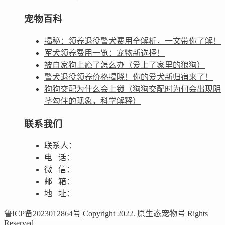
宠物百科
揭秘：领养退役警犬费用全解析，一文带你了解！
军犬领养费用一览：宠物新选择！
被自家狗上瘾了怎么办（爱上了家里的狼狗）
警犬退役领养价格揭晓！你的爱犬新归宿来了！
狗狗交配为什么会上锁（狗狗交配时为何会出现阴
茎勾住的现象，科学解释）
联系我们
联系人：
电 话：
微 信：
邮 箱：
地 址：
鲁ICP备2023012864号
Copyright 2022.
原生态宠物号
Rights
Reserved.