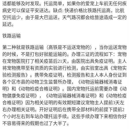
适都能够及时发现。托运简单，如果你的爱宠上车前无任何疾
病史可以保证平安送达。缺点: 快递价格比铁路托运高，比航
空托运少，由于是大巴运送，天气路况都会给旅途造成一定的
延迟。
铁路运输
第二种就是铁路运输（高铁是不运送宠物的），当你运送宠物
的时候，不是打包好就能运输的。办理三证的流程如下：宠物
在宠物医院打了相关疫苗后21天，由医院出具免疫证明。主人
将宠物携带至有资质的实验进行检测，由实验室出具《宠物实
验检测报告》。携带免疫证明，检测报告和主人本人身份证到
各个区市县的动物卫生监督所办理，《动物运输器械消毒证
明》和《动物检疫合格证明》。国内宠物托运前需要办理《动
物健康免疫证明》，《动物运输器械消毒证明》和《动物检疫
合格证明》因为相关证明的有效期短建议宠物主人提前3天左
右办理相关证明。开好证明后在携带全部材料的前提下提前2
个小时左右到车站办理托运手续。这些手续办理下来相信你好
不容易得来的假期也过了大半了。