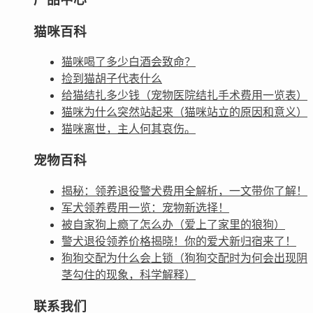
猫咪百科
猫咪喝了多少白酒会致命？
捡到猫胡子代表什么
给猫结扎多少钱（宠物医院结扎手术费用一览表）
猫咪为什么突然站起来（猫咪站立的原因和意义）
猫咪离世，主人何其哀伤。
宠物百科
揭秘：领养退役警犬费用全解析，一文带你了解！
军犬领养费用一览：宠物新选择！
被自家狗上瘾了怎么办（爱上了家里的狼狗）
警犬退役领养价格揭晓！你的爱犬新归宿来了！
狗狗交配为什么会上锁（狗狗交配时为何会出现阴
茎勾住的现象，科学解释）
联系我们