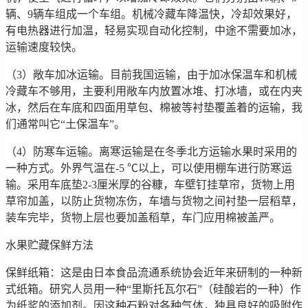
辆、9辆车组成一个车组。机械冷藏车降温快，冷却效果好，
有电热器进行加温，轻易实现自动化控制，中途不需要加冰，
运输速度较快。
（3）敞车加冰运输。目前我国运输，由于加冰保温车和机械
冷藏车不够用，主要利用敞车内放置冰堆、打冰墙，或在内夹
冰，然后在车底和四面用草包、棉被等衬垫覆盖着的运输，我
们通常叫它“土保温车”。
（4）防寒车运输。离寒运输是在冬季北方运输水果时采用的
一种方式。外界气温在-5 ℃以上，可以使用棚车进行防寒运
输。采用车底垫2-3厘米厚的谷糠，车壁钉挂草帘，货物上用
草帘加盖，以防止货物冻伤，车墙与货物之间衬垫一层稻草，
装车完毕，货物上层也要加盖稻草，车门应用棉被盖严。
水果贮藏保鲜方法
保鲜纸箱：这是由日本食品流通系统协会近年来研制的一种新
式纸箱。研究人员用一种“里斯托瓦尔石”（硅酸岩的一种）作
为纸浆的添加剂。因这种石粉对各种气体，独具良好的吸附作