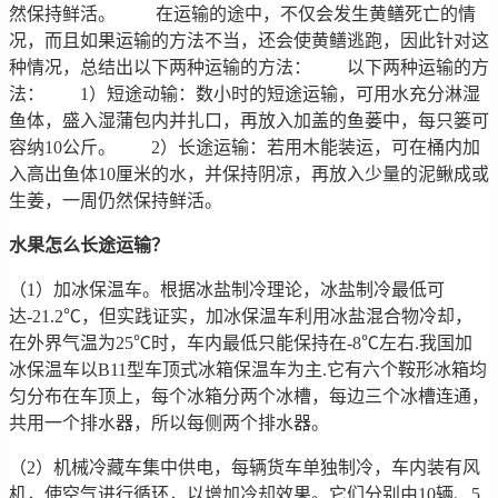
然保持鲜活。 在运输的途中，不仅会发生黄鳝死亡的情
况，而且如果运输的方法不当，还会使黄鳝逃跑，因此针对这
种情况，总结出以下两种运输的方法： 以下两种运输的方
法： 1）短途动输：数小时的短途运输，可用水充分淋湿
鱼体，盛入湿蒲包内并扎口，再放入加盖的鱼蒌中，每只篓可
容纳10公斤。 2）长途运输：若用木能装运，可在桶内加
入高出鱼体10厘米的水，并保持阴凉，再放入少量的泥鳅成或
生姜，一周仍然保持鲜活。
水果怎么长途运输？
（1）加冰保温车。根据冰盐制冷理论，冰盐制冷最低可
达-21.2℃，但实践证实，加冰保温车利用冰盐混合物冷却，
在外界气温为25℃时，车内最低只能保持在-8℃左右.我国加
冰保温车以B11型车顶式冰箱保温车为主.它有六个鞍形冰箱均
匀分布在车顶上，每个冰箱分两个冰槽，每边三个冰槽连通，
共用一个排水器，所以每侧两个排水器。
（2）机械冷藏车集中供电，每辆货车单独制冷，车内装有风
机，使空气进行循环，以增加冷却效果。它们分别由10辆、5