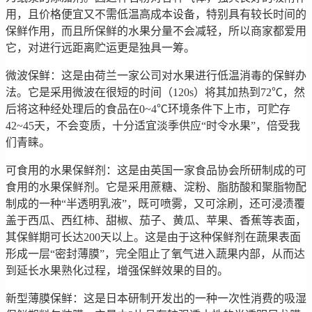
用，且价格便宜又不需低温高成本设备，特别具有较长时间的
保鲜作用，而且所保鲜的水果分量不会减轻，所以商家都爱用
它，对进行远距离贮运更是独具一筹。
微波保鲜：这是由荷兰一家公司对水果进行低温消毒的保鲜办
法。它是采用微波在很短的时间（120s）将其加热到72℃，然
后将这种经处理后的食品在0~4℃环境条件下上市，可贮存
42~45天，不会变质，十分适宜淡季供应“时令水果”，倍受我
们青睐。
可食用的水果保鲜剂：这是由英国一家食品协会所研制成的可
食用的水果保鲜剂。它是采用蔗糖、淀粉、脂肪酸和聚脂物配
制成的一种“半透明乳液”，既可喷雾，又可涂刷，还可浸渍覆
盖于西瓜、西红柿、甜椒、茄子、黄瓜、苹果、香蕉等表面，
其保鲜期可长达200天以上。这是由于这种保鲜剂在蔬果表面
形成一层“密封薄膜”，完全阻止了氧气进入蔬果内部，从而达
到延长水果熟化过程，增强保鲜效果的目的。
新型薄膜保鲜：这是日本研制开发出的一种一次性消费的吸湿