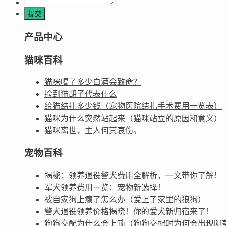
产品中心
猫咪百科
猫咪喝了多少白酒会致命？
捡到猫胡子代表什么
给猫结扎多少钱（宠物医院结扎手术费用一览表）
猫咪为什么突然站起来（猫咪站立的原因和意义）
猫咪离世，主人何其哀伤。
宠物百科
揭秘：领养退役警犬费用全解析，一文带你了解！
军犬领养费用一览：宠物新选择！
被自家狗上瘾了怎么办（爱上了家里的狼狗）
警犬退役领养价格揭晓！你的爱犬新归宿来了！
狗狗交配为什么会上锁（狗狗交配时为何会出现阴