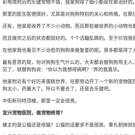
彩电塔附近的乐健宠物不错，我家狗得了细小都是在那治好的
那里的医生医德很好，尤其是对狗狗特别的关心和热情。在那
还有，他家是收养了不少小动物。而且那些被收养的小动物也
而且做完之后的状态都挺好的。个个活蹦乱跳的。至于价钱我
在他家我也看见不少治愈的狗狗来做复查的呢。很多都是得了
最有意思的是，你对狗狗生气什么的，大夫都会替狗狗骂主人
见了，就替狗狗说：“你以为我想得病啊？”弄的我直乐。
他家附近有个好历来蛋糕世界，在那旁边开了一个新的宠物医
狗太小，药量大了。所以不要去了，还是去乐健吧。
中街新玛特顶楼，那里一定会很贵。
宜兴宠物医院，做宠物绝育？
楼主的是公猫还是母猫？公猫的话要求不是很高，睾丸割掉就