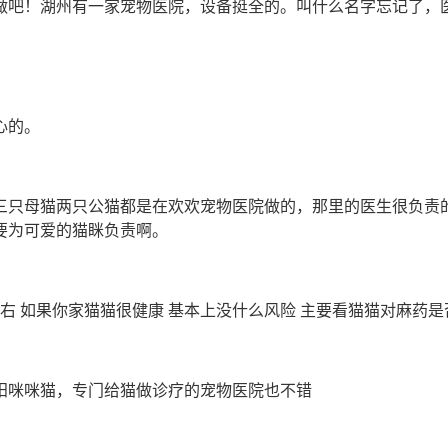
做吧！湖州有一家宠物医院，设备挺全的。叫什么名字忘记了，
心的。
三只母猫两只公猫都是在欢欢宠物医院做的，那里的医生很负责
要为可爱的猫眯负责啊。
0左右 如果你家猫猫很健康 基本上没什么风险 主要看猫猫对麻药
阳咪咪猫，专门给猫做诊疗的宠物医院也不错