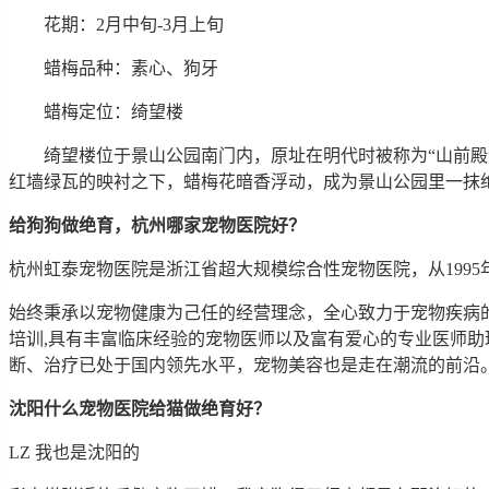
花期：2月中旬-3月上旬
蜡梅品种：素心、狗牙
蜡梅定位：绮望楼
绮望楼位于景山公园南门内，原址在明代时被称为“山前殿”
红墙绿瓦的映衬之下，蜡梅花暗香浮动，成为景山公园里一抹
给狗狗做绝育，杭州哪家宠物医院好？
杭州虹泰宠物医院是浙江省超大规模综合性宠物医院，从199
始终秉承以宠物健康为己任的经营理念，全心致力于宠物疾病的
培训,具有丰富临床经验的宠物医师以及富有爱心的专业医师助
断、治疗已处于国内领先水平，宠物美容也是走在潮流的前沿
沈阳什么宠物医院给猫做绝育好？
LZ 我也是沈阳的