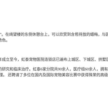
。在绮望楼的东侧休憩台上，可以欣赏到含苞待放的蜡梅，与
绝色。
5年成立至今，虹泰宠物医院连锁店已遍布上城区、下城区、拱墅
研究和临床治疗。虹泰6家分院共90余人，医疗组60余人，拥
理。 还聘请了多位在国内及国际宠物美容比赛中获得殊荣的高
。