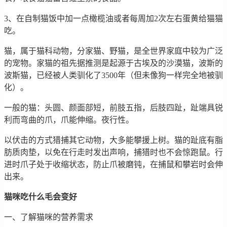
3、在自制猫饭中加一点橄榄油或者每周加2次左右蛋黄给猫猫
吃。
猫，属于猫科动物，分家猫、野猫，是全世界家庭中较为广泛
的宠物。家猫的祖先据推测是起源于古埃及的沙漠猫，波斯的
波斯猫，已经被人类驯化了3500年（但未像狗一样完全地被驯
化）。
一般的猫：头圆、颜面部短，前肢五指，后肢四趾，趾端具锐
利而弯曲的爪，爪能伸缩。夜行性。
以伏击的方式猎捕其它动物，大多能攀援上树。猫的趾底有脂
肪质肉垫，以免在行走时发出声响，捕猎时也不会惊跑鼠。行
进时爪子处于收缩状态，防止爪被磨钝，在捕鼠和攀岩时会伸
出来。
猫咪吃什么毛会变好
一、了解猫咪的营养需求