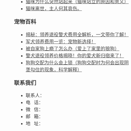
猫咪为什么突然站起来（猫咪站立的原因和意义）
猫咪离世，主人何其哀伤。
宠物百科
揭秘：领养退役警犬费用全解析，一文带你了解！
军犬领养费用一览：宠物新选择！
被自家狗上瘾了怎么办（爱上了家里的狼狗）
警犬退役领养价格揭晓！你的爱犬新归宿来了！
狗狗交配为什么会上锁（狗狗交配时为何会出现阴
茎勾住的现象，科学解释）
联系我们
联系人：
电 话：
微 信：
邮 箱：
地 址：