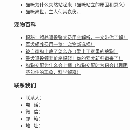
猫咪为什么突然站起来（猫咪站立的原因和意义）
猫咪离世，主人何其哀伤。
宠物百科
揭秘：领养退役警犬费用全解析，一文带你了解！
军犬领养费用一览：宠物新选择！
被自家狗上瘾了怎么办（爱上了家里的狼狗）
警犬退役领养价格揭晓！你的爱犬新归宿来了！
狗狗交配为什么会上锁（狗狗交配时为何会出现阴
茎勾住的现象，科学解释）
联系我们
联系人：
电 话：
微 信：
邮 箱：
地 址：