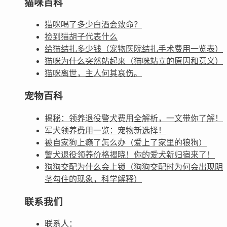
猫咪百科
猫咪喝了多少白酒会致命？
捡到猫胡子代表什么
给猫结扎多少钱（宠物医院结扎手术费用一览表）
猫咪为什么突然站起来（猫咪站立的原因和意义）
猫咪离世，主人何其哀伤。
宠物百科
揭秘：领养退役警犬费用全解析，一文带你了解！
军犬领养费用一览：宠物新选择！
被自家狗上瘾了怎么办（爱上了家里的狼狗）
警犬退役领养价格揭晓！你的爱犬新归宿来了！
狗狗交配为什么会上锁（狗狗交配时为何会出现阴
茎勾住的现象，科学解释）
联系我们
联系人：