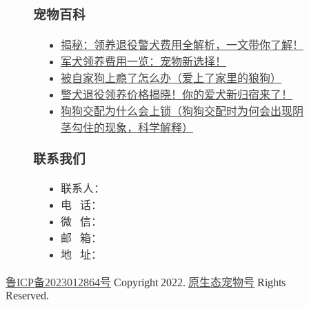
宠物百科
揭秘：领养退役警犬费用全解析，一文带你了解！
军犬领养费用一览：宠物新选择！
被自家狗上瘾了怎么办（爱上了家里的狼狗）
警犬退役领养价格揭晓！你的爱犬新归宿来了！
狗狗交配为什么会上锁（狗狗交配时为何会出现阴
茎勾住的现象，科学解释）
联系我们
联系人：
电 话：
微 信：
邮 箱：
地 址：
鲁ICP备2023012864号
Copyright 2022.
原生态宠物号
Rights
Reserved.