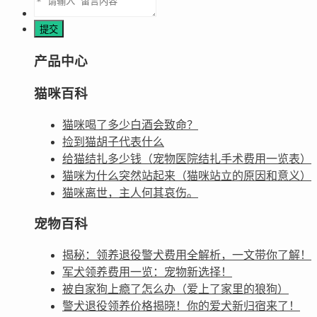
产品中心
猫咪百科
猫咪喝了多少白酒会致命？
捡到猫胡子代表什么
给猫结扎多少钱（宠物医院结扎手术费用一览表）
猫咪为什么突然站起来（猫咪站立的原因和意义）
猫咪离世，主人何其哀伤。
宠物百科
揭秘：领养退役警犬费用全解析，一文带你了解！
军犬领养费用一览：宠物新选择！
被自家狗上瘾了怎么办（爱上了家里的狼狗）
警犬退役领养价格揭晓！你的爱犬新归宿来了！