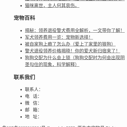
猫咪离世，主人何其哀伤。
宠物百科
揭秘：领养退役警犬费用全解析，一文带你了解！
军犬领养费用一览：宠物新选择！
被自家狗上瘾了怎么办（爱上了家里的狼狗）
警犬退役领养价格揭晓！你的爱犬新归宿来了！
狗狗交配为什么会上锁（狗狗交配时为何会出现阴
茎勾住的现象，科学解释）
联系我们
联系人：
电 话：
微 信：
邮 箱：
地 址：