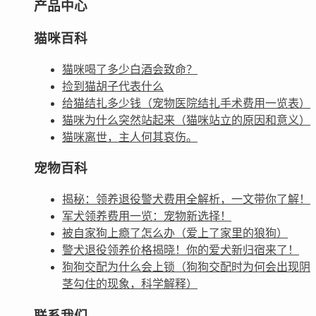
产品中心
猫咪百科
猫咪喝了多少白酒会致命？
捡到猫胡子代表什么
给猫结扎多少钱（宠物医院结扎手术费用一览表）
猫咪为什么突然站起来（猫咪站立的原因和意义）
猫咪离世，主人何其哀伤。
宠物百科
揭秘：领养退役警犬费用全解析，一文带你了解！
军犬领养费用一览：宠物新选择！
被自家狗上瘾了怎么办（爱上了家里的狼狗）
警犬退役领养价格揭晓！你的爱犬新归宿来了！
狗狗交配为什么会上锁（狗狗交配时为何会出现阴
茎勾住的现象，科学解释）
联系我们