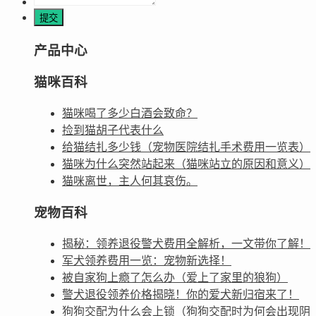
产品中心
猫咪百科
猫咪喝了多少白酒会致命？
捡到猫胡子代表什么
给猫结扎多少钱（宠物医院结扎手术费用一览表）
猫咪为什么突然站起来（猫咪站立的原因和意义）
猫咪离世，主人何其哀伤。
宠物百科
揭秘：领养退役警犬费用全解析，一文带你了解！
军犬领养费用一览：宠物新选择！
被自家狗上瘾了怎么办（爱上了家里的狼狗）
警犬退役领养价格揭晓！你的爱犬新归宿来了！
狗狗交配为什么会上锁（狗狗交配时为何会出现阴