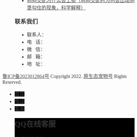
狗狗交配为什么会上锁（狗狗交配时为何会出现阴
茎勾住的现象，科学解释）
联系我们
联系人：
电 话：
微 信：
邮 箱：
地 址：
鲁ICP备2023012864号
Copyright 2022.
原生态宠物号
Rights
Reserved.
首页
电话
客服
QQ在线客服