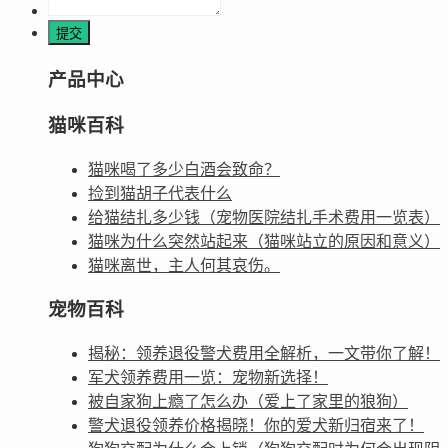
产品中心
猫咪百科
猫咪喝了多少白酒会致命？
捡到猫胡子代表什么
给猫结扎多少钱（宠物医院结扎手术费用一览表）
猫咪为什么突然站起来（猫咪站立的原因和意义）
猫咪离世，主人何其哀伤。
宠物百科
揭秘：领养退役警犬费用全解析，一文带你了解！
军犬领养费用一览：宠物新选择！
被自家狗上瘾了怎么办（爱上了家里的狼狗）
警犬退役领养价格揭晓！你的爱犬新归宿来了！