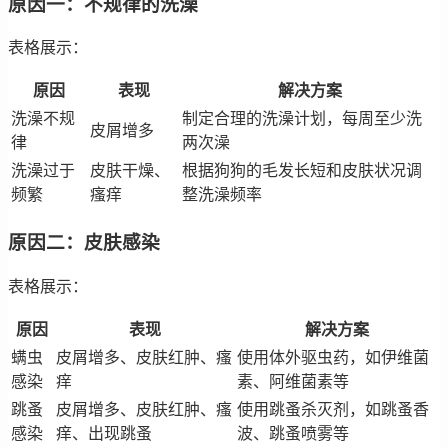
原因一：不规律的洗澡
表格展示：
原因
表现
解决方案
洗澡不规
制定合理的洗澡计划，每周至少洗
皮屑增多
律
两次澡
洗澡过于
皮肤干燥、
根据狗狗的毛发长短和皮肤状况调
频繁
瘙痒
整洗澡频率
原因二：皮肤感染
表格展示：
原因
表现
解决方案
螨虫
皮屑增多、皮肤红肿、瘙
使用体外驱虫药，如伊维菌
感染
痒
素、阿维菌素等
跳蚤
皮屑增多、皮肤红肿、瘙
使用跳蚤杀灭剂，如跳蚤香
感染
痒、出现跳蚤
波、跳蚤喷雾等