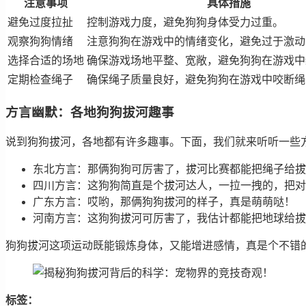
注意事项
具体措施
避免过度拉扯
控制游戏力度，避免狗狗身体受力过重。
观察狗狗情绪
注意狗狗在游戏中的情绪变化，避免过于激动
选择合适的场地
确保游戏场地平整、宽敞，避免狗狗在游戏中
定期检查绳子
确保绳子质量良好，避免狗狗在游戏中咬断绳
方言幽默：各地狗狗拔河趣事
说到狗狗拔河，各地都有许多趣事。下面，我们就来听听一些
东北方言：那俩狗狗可厉害了，拔河比赛都能把绳子给拔
四川方言：这狗狗简直是个拔河达人，一拉一拽的，把对
广东方言：哎哟，那俩狗狗拔河的样子，真是萌萌哒！
河南方言：这狗狗拔河可厉害了，我估计都能把地球给拔
狗狗拔河这项运动既能锻炼身体，又能增进感情，真是个不错
标签：