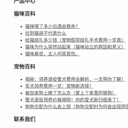
产品中心
猫咪百科
猫咪喝了多少白酒会致命？
捡到猫胡子代表什么
给猫结扎多少钱（宠物医院结扎手术费用一览表）
猫咪为什么突然站起来（猫咪站立的原因和意义）
猫咪离世，主人何其哀伤。
宠物百科
揭秘：领养退役警犬费用全解析，一文带你了解！
军犬领养费用一览：宠物新选择！
被自家狗上瘾了怎么办（爱上了家里的狼狗）
警犬退役领养价格揭晓！你的爱犬新归宿来了！
狗狗交配为什么会上锁（狗狗交配时为何会出现阴
联系我们