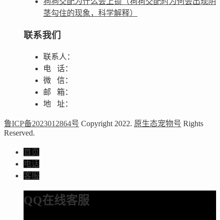
狗狗交配为什么会上锁（狗狗交配时为何会出现阴
茎勾住的现象，科学解释）
联系我们
联系人：
电 话：
微 信：
邮 箱：
地 址：
鲁ICP备2023012864号
Copyright 2022.
原生态宠物号
Rights
Reserved.
首页
电话
客服
QQ在线客服