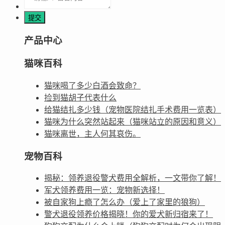
产品中心
猫咪百科
猫咪喝了多少白酒会致命？
捡到猫胡子代表什么
给猫结扎多少钱（宠物医院结扎手术费用一览表）
猫咪为什么突然站起来（猫咪站立的原因和意义）
猫咪离世，主人何其哀伤。
宠物百科
揭秘：领养退役警犬费用全解析，一文带你了解！
军犬领养费用一览：宠物新选择！
被自家狗上瘾了怎么办（爱上了家里的狼狗）
警犬退役领养价格揭晓！你的爱犬新归宿来了！