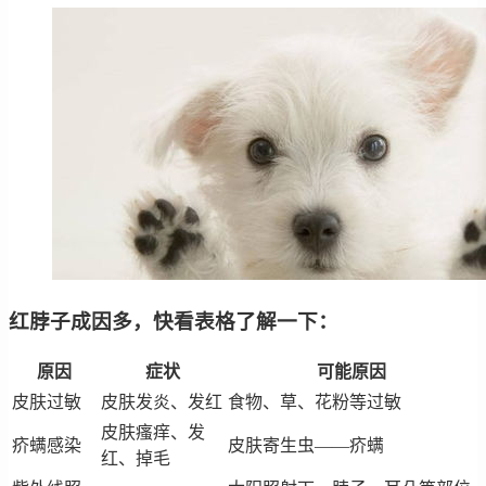
红脖子成因多，快看表格了解一下：
原因
症状
可能原因
皮肤过敏
皮肤发炎、发红
食物、草、花粉等过敏
皮肤瘙痒、发
疥螨感染
皮肤寄生虫——疥螨
红、掉毛