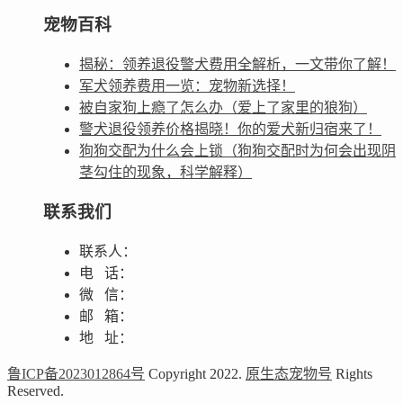
宠物百科
揭秘：领养退役警犬费用全解析，一文带你了解！
军犬领养费用一览：宠物新选择！
被自家狗上瘾了怎么办（爱上了家里的狼狗）
警犬退役领养价格揭晓！你的爱犬新归宿来了！
狗狗交配为什么会上锁（狗狗交配时为何会出现阴
茎勾住的现象，科学解释）
联系我们
联系人：
电 话：
微 信：
邮 箱：
地 址：
鲁ICP备2023012864号
Copyright 2022.
原生态宠物号
Rights
Reserved.