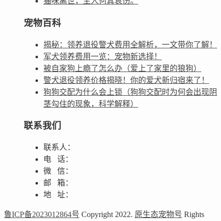
猫咪离世，主人何其哀伤。
宠物百科
揭秘：领养退役警犬费用全解析，一文带你了解！
军犬领养费用一览：宠物新选择！
被自家狗上瘾了怎么办（爱上了家里的狼狗）
警犬退役领养价格揭晓！你的爱犬新归宿来了！
狗狗交配为什么会上锁（狗狗交配时为何会出现阴
茎勾住的现象，科学解释）
联系我们
联系人：
电 话：
微 信：
邮 箱：
地 址：
鲁ICP备2023012864号
Copyright 2022.
原生态宠物号
Rights