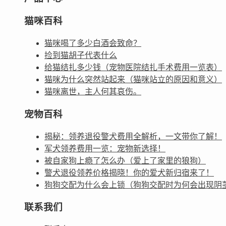
猫咪百科
猫咪喝了多少白酒会致命？
捡到猫胡子代表什么
给猫结扎多少钱（宠物医院结扎手术费用一览表）
猫咪为什么突然站起来（猫咪站立的原因和意义）
猫咪离世，主人何其哀伤。
宠物百科
揭秘：领养退役警犬费用全解析，一文带你了解！
军犬领养费用一览：宠物新选择！
被自家狗上瘾了怎么办（爱上了家里的狼狗）
警犬退役领养价格揭晓！你的爱犬新归宿来了！
狗狗交配为什么会上锁（狗狗交配时为何会出现阴
联系我们