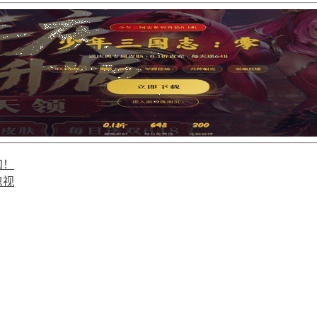
知！
忽视