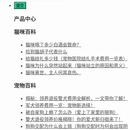
产品中心
猫咪百科
猫咪喝了多少白酒会致命？
捡到猫胡子代表什么
给猫结扎多少钱（宠物医院结扎手术费用一览表）
猫咪为什么突然站起来（猫咪站立的原因和意义）
猫咪离世，主人何其哀伤。
宠物百科
揭秘：领养退役警犬费用全解析，一文带你了解！
军犬领养费用一览：宠物新选择！
被自家狗上瘾了怎么办（爱上了家里的狼狗）
警犬退役领养价格揭晓！你的爱犬新归宿来了！
狗狗交配为什么会上锁（狗狗交配时为何会出现阴