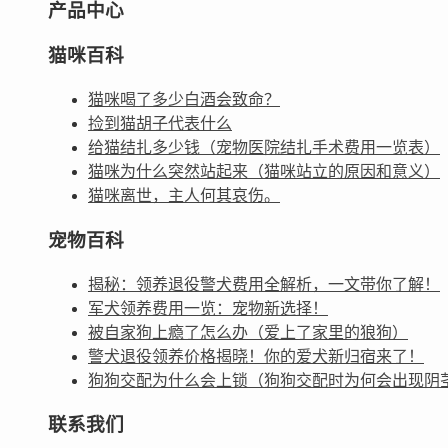
产品中心
猫咪百科
猫咪喝了多少白酒会致命？
捡到猫胡子代表什么
给猫结扎多少钱（宠物医院结扎手术费用一览表）
猫咪为什么突然站起来（猫咪站立的原因和意义）
猫咪离世，主人何其哀伤。
宠物百科
揭秘：领养退役警犬费用全解析，一文带你了解！
军犬领养费用一览：宠物新选择！
被自家狗上瘾了怎么办（爱上了家里的狼狗）
警犬退役领养价格揭晓！你的爱犬新归宿来了！
狗狗交配为什么会上锁（狗狗交配时为何会出现阴
联系我们