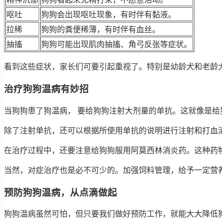
呕吐
狗狗会出现呕吐现象，有时伴有黏液。
拉稀
狗狗的粪便稀薄，有时伴有血丝。
抽搐
狗狗可能出现肌肉抽搐、角弓反张等症状。
看到这些症状，家长们可要引起重视了。特别是幼龄犬和老龄
治疗狗狗温病有妙招
当狗狗患了狗温病， 要给狗狗注射大剂量的单抗。这就像是
除了注射单抗，还可以根据所使用单抗的说明进行注射和打血
在治疗过程中，还要注意给狗狗服用阿莫西林消炎药。这种药
当然，对症治疗也是必不可少的。加强饲料管理，给予一定营
预防狗狗温病，从点滴做起
狗狗温病虽然可怕，但只要我们做好预防工作，就能大大降低