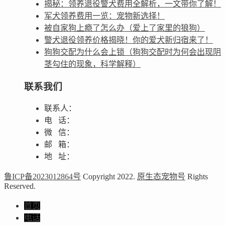
揭秘：领养退役警犬费用全解析，一文带你了解！
军犬领养费用一览：宠物新选择！
被自家狗上瘾了怎么办（爱上了家里的狼狗）
警犬退役领养价格揭晓！你的爱犬新归宿来了！
狗狗交配为什么会上锁（狗狗交配时为何会出现阴
茎勾住的现象，科学解释）
联系我们
联系人：
电 话：
微 信：
邮 箱：
地 址：
鲁ICP备2023012864号
Copyright 2022.
原生态宠物号
Rights
Reserved.
首页
电话