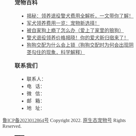
宠物百科
揭秘：领养退役警犬费用全解析，一文带你了解！
军犬领养费用一览：宠物新选择！
被自家狗上瘾了怎么办（爱上了家里的狼狗）
警犬退役领养价格揭晓！你的爱犬新归宿来了！
狗狗交配为什么会上锁（狗狗交配时为何会出现阴
茎勾住的现象，科学解释）
联系我们
联系人：
电 话：
微 信：
邮 箱：
地 址：
鲁ICP备2023012864号
Copyright 2022.
原生态宠物号
Rights
Reserved.