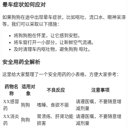
晕车症状如何应对
如果狗狗在途中出现晕车症状，比如呕吐、流口水、眼神呆滞
等，我们可以采取以下措施：
将狗狗抱在怀里，让它感到安慰。
将车窗打开一小部分，让新鲜空气流通。
及时清理车内呕吐物，避免狗狗 呕吐。
安全用药全解析
这里给大家整理了一个安全用药的小表格，方便大家参考：
药物名
适用对
不良反应
注意事项
称
象
XX感冒
请遵医嘱，不要随意增
狗狗
嗜睡、食欲不振
药
减剂量
XX消炎
胃溃疡、肝肾功能
请遵医嘱，不要随意增
狗狗
药
损害
减剂量