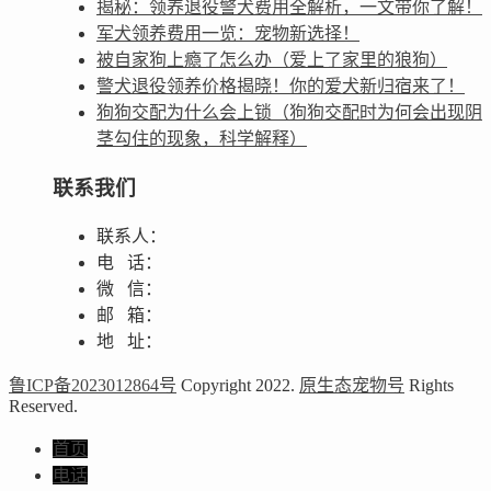
揭秘：领养退役警犬费用全解析，一文带你了解！
军犬领养费用一览：宠物新选择！
被自家狗上瘾了怎么办（爱上了家里的狼狗）
警犬退役领养价格揭晓！你的爱犬新归宿来了！
狗狗交配为什么会上锁（狗狗交配时为何会出现阴
茎勾住的现象，科学解释）
联系我们
联系人：
电 话：
微 信：
邮 箱：
地 址：
鲁ICP备2023012864号
Copyright 2022.
原生态宠物号
Rights
Reserved.
首页
电话