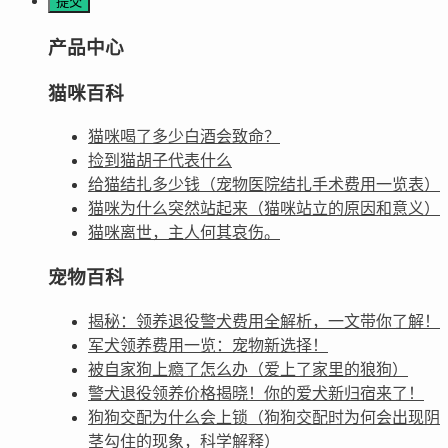
产品中心
猫咪百科
猫咪喝了多少白酒会致命？
捡到猫胡子代表什么
给猫结扎多少钱（宠物医院结扎手术费用一览表）
猫咪为什么突然站起来（猫咪站立的原因和意义）
猫咪离世，主人何其哀伤。
宠物百科
揭秘：领养退役警犬费用全解析，一文带你了解！
军犬领养费用一览：宠物新选择！
被自家狗上瘾了怎么办（爱上了家里的狼狗）
警犬退役领养价格揭晓！你的爱犬新归宿来了！
狗狗交配为什么会上锁（狗狗交配时为何会出现阴
茎勾住的现象，科学解释）