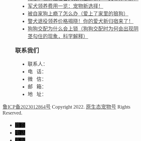
军犬领养费用一览：宠物新选择！
被自家狗上瘾了怎么办（爱上了家里的狼狗）
警犬退役领养价格揭晓！你的爱犬新归宿来了！
狗狗交配为什么会上锁（狗狗交配时为何会出现阴
茎勾住的现象，科学解释）
联系我们
联系人：
电 话：
微 信：
邮 箱：
地 址：
鲁ICP备2023012864号
Copyright 2022.
原生态宠物号
Rights
Reserved.
首页
电话
客服