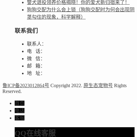
警犬退役领养价格揭晓！你的爱犬新归宿来了！
狗狗交配为什么会上锁（狗狗交配时为何会出现阴
茎勾住的现象，科学解释）
联系我们
联系人：
电 话：
微 信：
邮 箱：
地 址：
鲁ICP备2023012864号
Copyright 2022.
原生态宠物号
Rights
Reserved.
首页
电话
客服
QQ在线客服