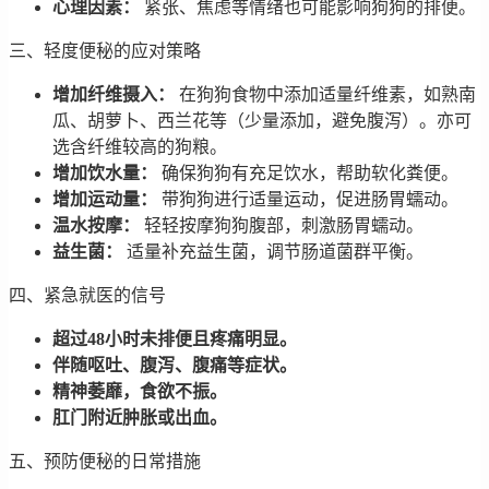
心理因素：
紧张、焦虑等情绪也可能影响狗狗的排便。
三、轻度便秘的应对策略
增加纤维摄入：
在狗狗食物中添加适量纤维素，如熟南
瓜、胡萝卜、西兰花等（少量添加，避免腹泻）。亦可
选含纤维较高的狗粮。
增加饮水量：
确保狗狗有充足饮水，帮助软化粪便。
增加运动量：
带狗狗进行适量运动，促进肠胃蠕动。
温水按摩：
轻轻按摩狗狗腹部，刺激肠胃蠕动。
益生菌：
适量补充益生菌，调节肠道菌群平衡。
四、紧急就医的信号
超过48小时未排便且疼痛明显。
伴随呕吐、腹泻、腹痛等症状。
精神萎靡，食欲不振。
肛门附近肿胀或出血。
五、预防便秘的日常措施