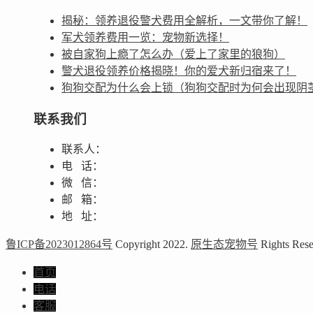
揭秘：领养退役警犬费用全解析，一文带你了解！
军犬领养费用一览：宠物新选择！
被自家狗上瘾了怎么办（爱上了家里的狼狗）
警犬退役领养价格揭晓！你的爱犬新归宿来了！
狗狗交配为什么会上锁（狗狗交配时为何会出现阴
联系我们
联系人：
电 话：
微 信：
邮 箱：
地 址：
鲁ICP备2023012864号
Copyright 2022.
原生态宠物号
Rights Rese
首页
电话
客服