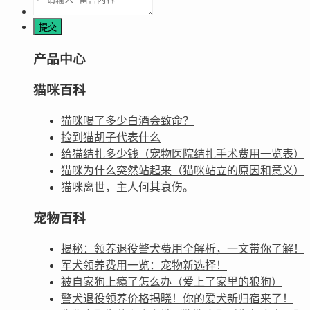
产品中心
猫咪百科
猫咪喝了多少白酒会致命？
捡到猫胡子代表什么
给猫结扎多少钱（宠物医院结扎手术费用一览表）
猫咪为什么突然站起来（猫咪站立的原因和意义）
猫咪离世，主人何其哀伤。
宠物百科
揭秘：领养退役警犬费用全解析，一文带你了解！
军犬领养费用一览：宠物新选择！
被自家狗上瘾了怎么办（爱上了家里的狼狗）
警犬退役领养价格揭晓！你的爱犬新归宿来了！