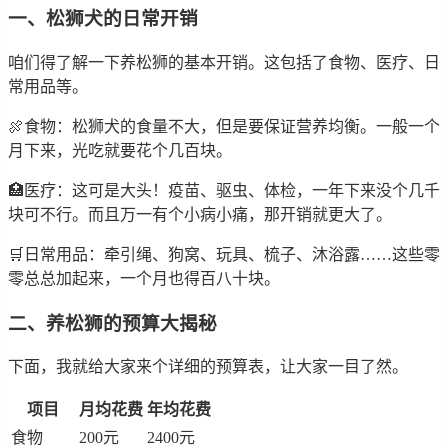
一、松狮犬的日常开销
咱们得了解一下养松狮的基本开销。这包括了食物、医疗、日
常用品等。
🍖食物：松狮犬的食量不大，但是要保证营养均衡。一般一个
月下来，光吃就要花个几百块。
🏥医疗：这可是大头！疫苗、驱虫、体检，一年下来没个几千
块可不行。而且万一有个小病小痛，那开销就更大了。
🛒日常用品：牵引绳、狗窝、玩具、梳子、沐浴露……这些零
零总总加起来，一个月也得百八十块。
二、养松狮的预算大揭秘
下面，我就给大家来个详细的预算表，让大家一目了然。
项目
月均花费
年均花费
食物
200元
2400元