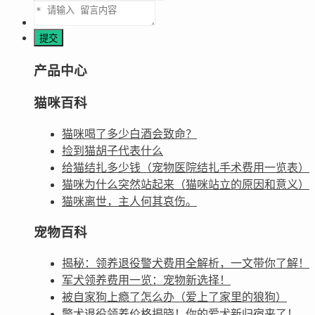
产品中心
猫咪百科
猫咪喝了多少白酒会致命？
捡到猫胡子代表什么
给猫结扎多少钱（宠物医院结扎手术费用一览表）
猫咪为什么突然站起来（猫咪站立的原因和意义）
猫咪离世，主人何其哀伤。
宠物百科
揭秘：领养退役警犬费用全解析，一文带你了解！
军犬领养费用一览：宠物新选择！
被自家狗上瘾了怎么办（爱上了家里的狼狗）
警犬退役领养价格揭晓！你的爱犬新归宿来了！