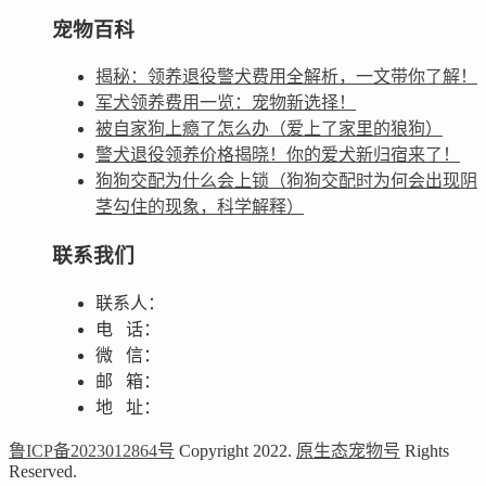
宠物百科
揭秘：领养退役警犬费用全解析，一文带你了解！
军犬领养费用一览：宠物新选择！
被自家狗上瘾了怎么办（爱上了家里的狼狗）
警犬退役领养价格揭晓！你的爱犬新归宿来了！
狗狗交配为什么会上锁（狗狗交配时为何会出现阴
茎勾住的现象，科学解释）
联系我们
联系人：
电 话：
微 信：
邮 箱：
地 址：
鲁ICP备2023012864号
Copyright 2022.
原生态宠物号
Rights
Reserved.