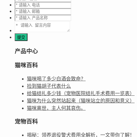
产品中心
猫咪百科
猫咪喝了多少白酒会致命？
捡到猫胡子代表什么
给猫结扎多少钱（宠物医院结扎手术费用一览表）
猫咪为什么突然站起来（猫咪站立的原因和意义）
猫咪离世，主人何其哀伤。
宠物百科
揭秘：领养退役警犬费用全解析，一文带你了解！