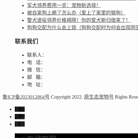
军犬领养费用一览：宠物新选择！
被自家狗上瘾了怎么办（爱上了家里的狼狗）
警犬退役领养价格揭晓！你的爱犬新归宿来了！
狗狗交配为什么会上锁（狗狗交配时为何会出现阴
联系我们
联系人：
电 话：
微 信：
邮 箱：
地 址：
鲁ICP备2023012864号
Copyright 2022.
原生态宠物号
Rights Rese
首页
电话
客服